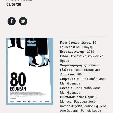
08/03/20
Πρωτότυπος τίτλος
80
Egunean (For 80 Days)
Έτος παραγωγής
2010
Είδος
Ρομαντικό, κοινωνικό
δράμα
Χώρα παραγωγής
Ισπανία
Γλώσσα
Βασκικά/Ισπανικά
Διάρκεια
106′
Σκηνοθεσία
Jon Garaño, Jose
Mari Goenaga
Σενάριο
Jon Garaño, Jose
Mari Goenaga
Ηθοποιοί
Itziar Aizpuru,
Mariasun Pagoaga, José
Ramón Argoitia, Zorion Eguileor,
Ane Gabarain, Patricia López