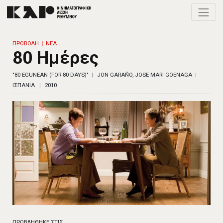
Toggle
ΠΡΟΒΟΛΗ
ΝΕΑ
80 Ημέρες
"80 EGUNEAN (FOR 80 DAYS)"
JON GARAÑO, JOSE MARI GOENAGA
ΙΣΠΑΝΙΑ
2010
ΠΡΟΒΛΗΘΗΚΕ ΣΤΙΣ