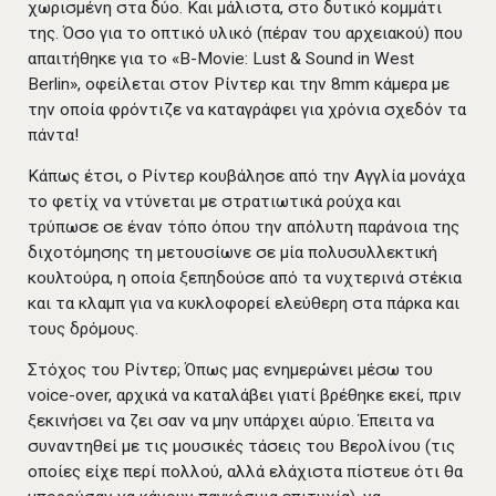
χωρισμένη στα δύο. Και μάλιστα, στο δυτικό κομμάτι
της. Όσο για το οπτικό υλικό (πέραν του αρχειακού) που
απαιτήθηκε για το «B-Movie: Lust & Sound in West
Berlin», οφείλεται στον Ρίντερ και την 8mm κάμερα με
την οποία φρόντιζε να καταγράφει για χρόνια σχεδόν τα
πάντα!
Κάπως έτσι, ο Ρίντερ κουβάλησε από την Αγγλία μονάχα
το φετίχ να ντύνεται με στρατιωτικά ρούχα και
τρύπωσε σε έναν τόπο όπου την απόλυτη παράνοια της
διχοτόμησης τη μετουσίωνε σε μία πολυσυλλεκτική
κουλτούρα, η οποία ξεπηδούσε από τα νυχτερινά στέκια
και τα κλαμπ για να κυκλοφορεί ελεύθερη στα πάρκα και
τους δρόμους.
Στόχος του Ρίντερ; Όπως µας ενημερώνει µέσω του
voice-over, αρχικά να καταλάβει γιατί βρέθηκε εκεί, πριν
ξεκινήσει να ζει σαν να µην υπάρχει αύριο. Έπειτα να
συναντηθεί µε τις µουσικές τάσεις του Βερολίνου (τις
οποίες είχε περί πολλού, αλλά ελάχιστα πίστευε ότι θα