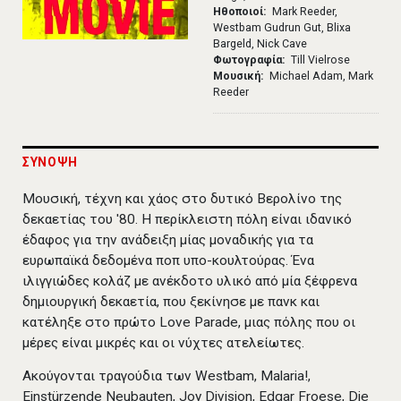
Ηθοποιοί
Mark Reeder,
Westbam Gudrun Gut, Blixa
Bargeld, Nick Cave
Φωτογραφία
Till Vielrose
Μουσική
Michael Adam, Mark
Reeder
ΣΥΝΟΨΗ
Μουσική, τέχνη και χάος στο δυτικό Βερολίνο της
δεκαετίας του '80. Η περίκλειστη πόλη είναι ιδανικό
έδαφος για την ανάδειξη μίας μοναδικής για τα
ευρωπαϊκά δεδομένα ποπ υπο-κουλτούρας. Ένα
ιλιγγιώδες κολάζ με ανέκδοτο υλικό από μία ξέφρενα
δημιουργική δεκαετία, που ξεκίνησε με πανκ και
κατέληξε στο πρώτο Love Parade, μιας πόλης που οι
μέρες είναι μικρές και οι νύχτες ατελείωτες.
Ακούγονται τραγούδια των Westbam, Malaria!,
Einstürzende Neubauten, Joy Division, Edgar Froese, Die