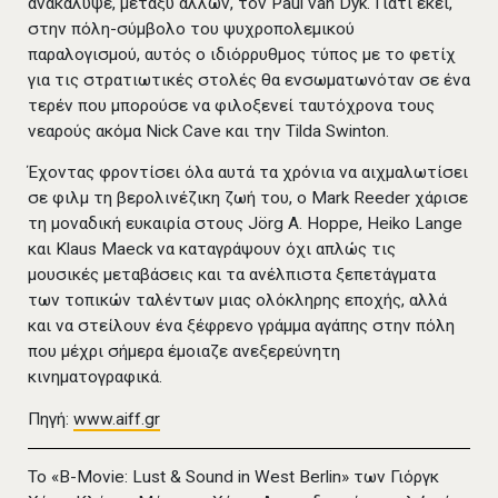
ανακάλυψε, μεταξύ άλλων, τον Paul van Dyk. Γιατί εκεί,
στην πόλη-σύμβολο του ψυχροπολεμικού
παραλογισμού, αυτός ο ιδιόρρυθμος τύπος με το φετίχ
για τις στρατιωτικές στολές θα ενσωματωνόταν σε ένα
τερέν που μπορούσε να φιλοξενεί ταυτόχρονα τους
νεαρούς ακόμα Nick Cave και την Tilda Swinton.
Έχοντας φροντίσει όλα αυτά τα χρόνια να αιχμαλωτίσει
σε φιλμ τη βερολινέζικη ζωή του, ο Mark Reeder χάρισε
τη μοναδική ευκαιρία στους Jörg A. Hoppe, Heiko Lange
και Klaus Maeck να καταγράψουν όχι απλώς τις
μουσικές μεταβάσεις και τα ανέλπιστα ξεπετάγματα
των τοπικών ταλέντων μιας ολόκληρης εποχής, αλλά
και να στείλουν ένα ξέφρενο γράμμα αγάπης στην πόλη
που μέχρι σήμερα έμοιαζε ανεξερεύνητη
κινηματογραφικά.
Πηγή:
www.aiff.gr
Το «B-Movie: Lust & Sound in West Berlin» των Γιόργκ