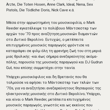
Ärzte, Die Toten Hosen, Anne Clark, Ideal, Nena, Sex
Pistols, Die Tödliche Doris, Nick Cave κ.ά.
Μέσα στην αρρωστημένη του μουσικοφιλία, ο Mark
Reeder εγκατέλειψε το πολύβουο Μάντσεστερ των
αρχών του '70 προς αναζήτηση μουσικών διαμαντιών
στο Δυτικό Βερολίνο. Ευτυχώς, ο μετέπειτα
επιτυχημένος μουσικός παραγωγός φρόντισε να
καταγράψει σε φιλμ όλη τη φρενήρη ζωή του στη μεριά
μιας θρυλικής -και έως σήμερα ανεξερεύνητης ακόμα-
πόλης, παρουσία της μουσικής παραγωγού και DJ Gudrun
Gut, που επίσης συμμετέχει στην ταινία.
Υπάρχει μουσικόφιλος και δη Βρετανός που θα
τολμούσε να αφήσει το Μάντσεστερ των τελών των
‘70s, για να αναζητήσει ανεξερεύνητους θησαυρούς της
ηλεκτρονικής μουσικής στο Δυτικό Βερολίνο; Υπάρχει,
και είναι ο Mark Reeder, μετέπειτα επιτυχημένος
μουσικός παραγωγός, γνωστός και ως εκείνος που