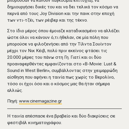
µπορούσαν να κάνουν παγκόσμια επιτυχία), να
δημιουργήσει δικές του και να δει τελικά τον κόσµο να
περνά από τους Joy Division και την πανκ στην εποχή
των ντι-τζέι, των ρέιβερ και της τέκνο.
Στο ίδιο µέρος όπου έµοιαζε καταδικασµένο να αλλάζει
ώστε όλοι να κάνουν ό,τι ήθελαν, σε µία πόλη που
µπορούσε να φιλοξενήσει από την Τίλντα Σουίντον
µέχρι τον Νικ Κέιβ, πολύ πριν εκείνος φτάσει τις
20.000 µέρες του πάνω στη Γη. Γιατί και οι δύο
προαναφερθέντες εµφανίζονται στο «B-Movie: Lust &
Sound in West Berlin», συµβάλλοντας στην χειµαρρώδη
αίσθηση που αφήνει η ταινία πως χωρίς το Βερολίνο,
τόσο οι ήχοι όσο και ο κόσµος µας θα ήταν σήµερα
αλλιώς.
Πηγή:
www.cinemagazine.gr
Η ταινία απέσπασε ένα βραβείο και δύο διακρίσεις σε
φεστιβάλ κινηματογράφου.