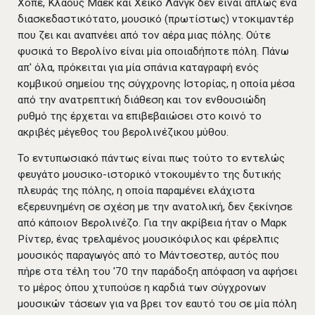
Χόπε, Κλάους Μάεκ και Χέικο Λανγκ δεν είναι απλώς ένα
διασκεδαστικότατο, μουσικό (πρωτίστως) ντοκιμαντέρ
που ζει και αναπνέει από τον αέρα μιας πόλης. Ούτε
φυσικά το Βερολίνο είναι μία οποιαδήποτε πόλη. Πάνω
απ' όλα, πρόκειται για μία σπάνια καταγραφή ενός
κομβικού σημείου της σύγχρονης Ιστορίας, η οποία μέσα
από την ανατρεπτική διάθεση και τον ενθουσιώδη
ρυθμό της έρχεται να επιβεβαιώσει στο κοινό το
ακριβές μέγεθος του βερολινέζικου μύθου.
Το εντυπωσιακό πάντως είναι πως τούτο το εντελώς
φευγάτο μουσικο-ιστορικό ντοκουμέντο της δυτικής
πλευράς της πόλης, η οποία παραμένει ελάχιστα
εξερευνημένη σε σχέση με την ανατολική, δεν ξεκίνησε
από κάποιον Βερολινέζο. Για την ακρίβεια ήταν ο Μαρκ
Ρίντερ, ένας τρελαμένος μουσικόφιλος και φέρελπις
μουσικός παραγωγός από το Μάντσεστερ, αυτός που
πήρε στα τέλη του '70 την παράδοξη απόφαση να αφήσει
το μέρος όπου χτυπούσε η καρδιά των σύγχρονων
μουσικών τάσεων για να βρει τον εαυτό του σε μία πόλη