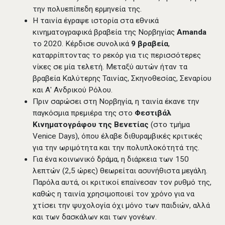
την πολυεπίπεδη ερμηνεία της.
Η ταινία έγραψε ιστορία στα εθνικά
κινηματογραφικά βραβεία της Νορβηγίας
Amanda
το 2020. Κέρδισε συνολικά
9 βραβεία
,
καταρρίπτοντας το ρεκόρ για τις περισσότερες
νίκες σε μία τελετή. Μεταξύ αυτών ήταν τα
βραβεία Καλύτερης Ταινίας, Σκηνοθεσίας, Σεναρίου
και Α' Ανδρικού Ρόλου.
Πριν σαρώσει στη Νορβηγία, η ταινία έκανε την
παγκόσμια πρεμιέρα της στο
Φεστιβάλ
Κινηματογράφου της Βενετίας
(στο τμήμα
Venice Days), όπου έλαβε διθυραμβικές κριτικές
για την ωριμότητα και την πολυπλοκότητά της.
Για ένα κοινωνικό δράμα, η διάρκεια των 150
λεπτών (2,5 ώρες) θεωρείται ασυνήθιστα μεγάλη.
Παρόλα αυτά, οι κριτικοί επαίνεσαν τον ρυθμό της,
καθώς η ταινία χρησιμοποιεί τον χρόνο για να
χτίσει την ψυχολογία όχι μόνο των παιδιών, αλλά
και των δασκάλων και των γονέων.