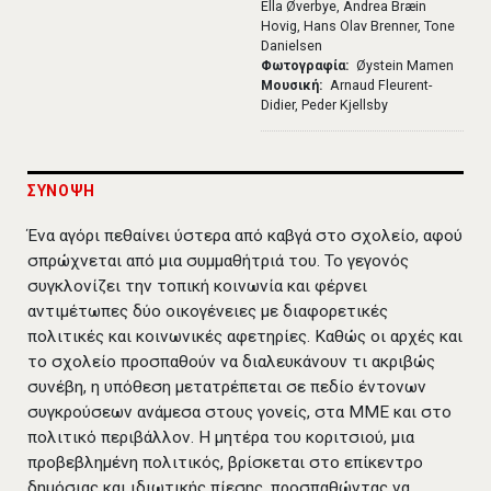
Ella Øverbye, Andrea Bræin
Hovig, Hans Olav Brenner, Tone
Danielsen
Φωτογραφία
Øystein Mamen
Μουσική
Arnaud Fleurent-
Didier, Peder Kjellsby
ΣΥΝΟΨΗ
Ένα αγόρι πεθαίνει ύστερα από καβγά στο σχολείο, αφού
σπρώχνεται από μια συμμαθήτριά του. Το γεγονός
συγκλονίζει την τοπική κοινωνία και φέρνει
αντιμέτωπες δύο οικογένειες με διαφορετικές
πολιτικές και κοινωνικές αφετηρίες. Καθώς οι αρχές και
το σχολείο προσπαθούν να διαλευκάνουν τι ακριβώς
συνέβη, η υπόθεση μετατρέπεται σε πεδίο έντονων
συγκρούσεων ανάμεσα στους γονείς, στα ΜΜΕ και στο
πολιτικό περιβάλλον. Η μητέρα του κοριτσιού, μια
προβεβλημένη πολιτικός, βρίσκεται στο επίκεντρο
δημόσιας και ιδιωτικής πίεσης, προσπαθώντας να