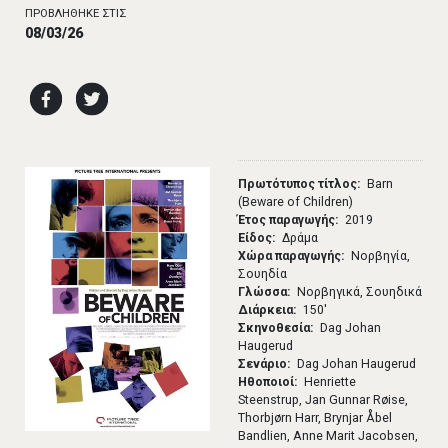
ΠΡΟΒΛΗΘΗΚΕ ΣΤΙΣ
08/03/26
Πρωτότυπος τίτλος
Barn
(Beware of Children)
Έτος παραγωγής
2019
Είδος
Δράμα
Χώρα παραγωγής
Νορβηγία,
Σουηδία
Γλώσσα
Νορβηγικά, Σουηδικά
Διάρκεια
150′
Σκηνοθεσία
Dag Johan
Haugerud
Σενάριο
Dag Johan Haugerud
Ηθοποιοί
Henriette
Steenstrup, Jan Gunnar Røise,
Thorbjørn Harr, Brynjar Åbel
Bandlien, Anne Marit Jacobsen,