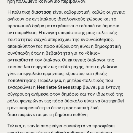
ήδη πολωμένο κοινωνικό περιβάλλον.
Η πολιτική διάσταση είναι καθοριστική, καθώς οι γονείς
ανήκουν σε αντίπαλους ιδεολογικούς χώρους και το
προσωπικό δράμα μετατρέπεται σταδιακά σε δημόσια
αντιπαράθεση. Η ανάγκη υπεράσπισης μιας πολιτικής
ταυτότητας συχνά υπερισχύει της ενσυναίσθησης,
αποκαλύπτοντας πόσο εύθραυστη είναι η δημοκρατική
συνύπαρξη όταν η βεβαιότητα για το «δίκιο»
αντικαθιστά τον διάλογο. Οι εκτενείς διάλογοι της
ταινίας λειτουργούν ως πεδίο μάχης, όπου η γλώσσα
γίνεται εργαλείο ερμηνείας, εξουσίας και ηθικής
τοποθέτησης. Παράλληλα, η μητέρα-πολιτικός που
ενσαρκώνει η
Henriette Steenstrup
βιώνει μια έντονη
σύγκρουση ανάμεσα στον δημόσιο και τον ιδιωτικό της
ρόλο, φανερώνοντας πόσο δύσκολο είναι να διατηρηθεί
η αντικειμενικότητα όταν η προσωπική ζωή
διασταυρώνεται με τη δημόσια ευθύνη.
Τελικά, η ταινία αποφεύγει συνειδητά να προσφέρει
εύκολες απαντήσεις ή ηθική κάθαρση. Δεν υπάρχει