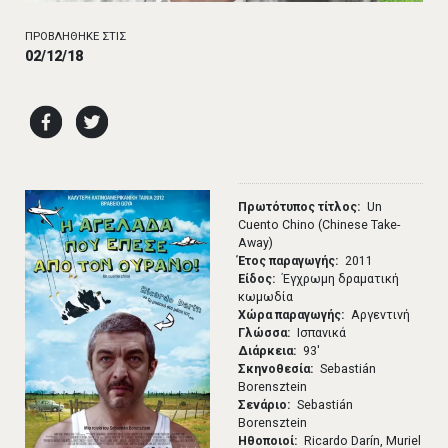
ΠΡΟΒΛΗΘΗΚΕ ΣΤΙΣ
02/12/18
Πρωτότυπος τίτλος
Un
Cuento Chino (Chinese Take-
Away)
Έτος παραγωγής
2011
Είδος
Έγχρωμη δραματική
κωμωδία
Χώρα παραγωγής
Αργεντινή
Γλώσσα
Ισπανικά
Διάρκεια
93′
Σκηνοθεσία
Sebastián
Borensztein
Σενάριο
Sebastián
Borensztein
Ηθοποιοί
Ricardo Darín, Muriel