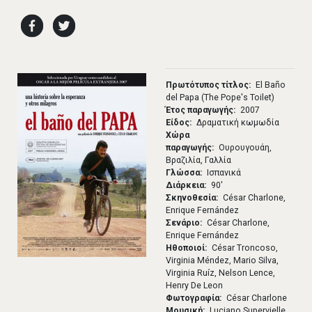
Πρωτότυπος τίτλος
El Baño
del Papa (The Pope's Toilet)
Έτος παραγωγής
2007
Είδος
Δραματική κωμωδία
Χώρα
παραγωγής
Ουρουγουάη,
Βραζιλία, Γαλλία
Γλώσσα
Ισπανικά
Διάρκεια
90′
Σκηνοθεσία
César Charlone,
Enrique Fernández
Σενάριο
César Charlone,
Enrique Fernández
Ηθοποιοί
César Troncoso,
Virginia Méndez, Mario Silva,
Virginia Ruíz, Nelson Lence,
Henry De Leon
Φωτογραφία
César Charlone
Μουσική
Luciano Supervielle,