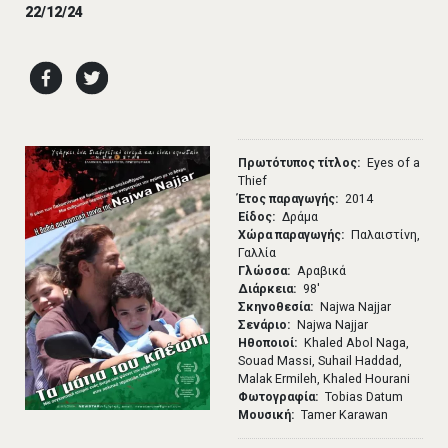
22/12/24
Πρωτότυπος τίτλος
Eyes of a
Thief
Έτος παραγωγής
2014
Είδος
Δράμα
Χώρα παραγωγής
Παλαιστίνη,
Γαλλία
Γλώσσα
Αραβικά
Διάρκεια
98′
Σκηνοθεσία
Najwa Najjar
Σενάριο
Najwa Najjar
Ηθοποιοί
Khaled Abol Naga,
Souad Massi, Suhail Haddad,
Malak Ermileh, Khaled Hourani
Φωτογραφία
Tobias Datum
Μουσική
Tamer Karawan