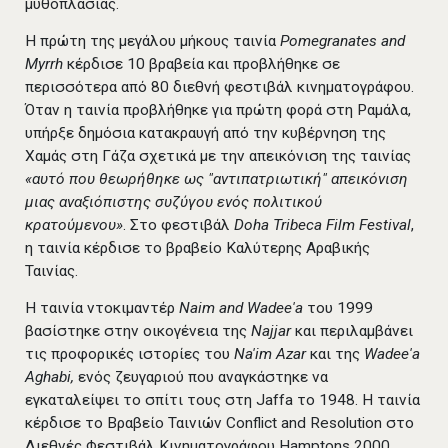
μυθοπλασίας.
Η πρώτη της μεγάλου μήκους ταινία
Pomegranates and
Myrrh
κέρδισε 10 βραβεία και προβλήθηκε σε
περισσότερα από 80 διεθνή φεστιβάλ κινηματογράφου.
Όταν η ταινία προβλήθηκε για πρώτη φορά στη Ραμάλα,
υπήρξε δημόσια κατακραυγή από την κυβέρνηση της
Χαμάς στη Γάζα σχετικά με την απεικόνιση της ταινίας
«αυτό που θεωρήθηκε ως "αντιπατριωτική" απεικόνιση
μιας αναξιόπιστης συζύγου ενός πολιτικού
κρατούμενου»
. Στο φεστιβάλ
Doha Tribeca Film Festival
,
η ταινία κέρδισε το βραβείο Καλύτερης Αραβικής
Ταινίας.
Η ταινία ντοκιμαντέρ
Naim and Wadee'a
του 1999
βασίστηκε στην οικογένεια της
Najjar
και περιλαμβάνει
τις προφορικές ιστορίες του
Na'im Azar
και της
Wadee'a
Aghabi,
ενός ζευγαριού που αναγκάστηκε να
εγκαταλείψει το σπίτι τους στη Jaffa το 1948. Η ταινία
κέρδισε το Βραβείο Ταινιών Conflict and Resolution στο
Διεθνές Φεστιβάλ Κινηματογράφου Hamptons 2000.