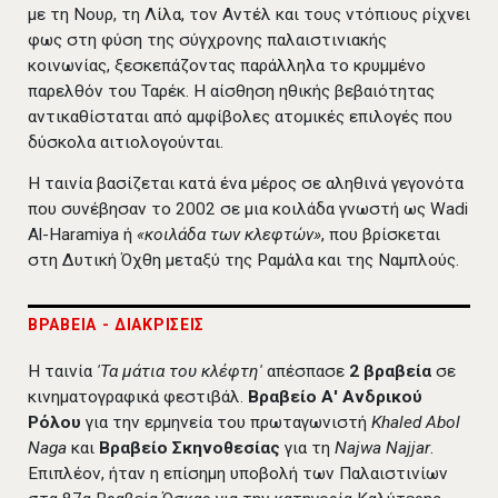
με τη Νουρ, τη Λίλα, τον Αντέλ και τους ντόπιους ρίχνει
φως στη φύση της σύγχρονης παλαιστινιακής
κοινωνίας, ξεσκεπάζοντας παράλληλα το κρυμμένο
παρελθόν του Ταρέκ. Η αίσθηση ηθικής βεβαιότητας
αντικαθίσταται από αμφίβολες ατομικές επιλογές που
δύσκολα αιτιολογούνται.
Η ταινία βασίζεται κατά ένα μέρος σε αληθινά γεγονότα
που συνέβησαν το 2002 σε μια κοιλάδα γνωστή ως Wadi
Al-Haramiya ή
«κοιλάδα των κλεφτών»
, που βρίσκεται
στη Δυτική Όχθη μεταξύ της Ραμάλα και της Ναμπλούς.
ΒΡΑΒΕΙΑ - ΔΙΑΚΡΙΣΕΙΣ
Η ταινία
'Τα μάτια του κλέφτη'
απέσπασε
2 βραβεία
σε
κινηματογραφικά φεστιβάλ.
Βραβείο Α' Ανδρικού
Ρόλου
για την ερμηνεία του πρωταγωνιστή
Khaled Abol
Naga
και
Βραβείο Σκηνοθεσίας
για τη
Najwa Najjar
.
Επιπλέον, ήταν η επίσημη υποβολή των Παλαιστινίων