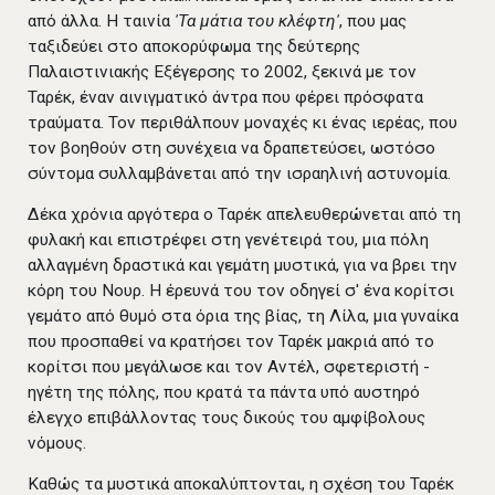
από άλλα. Η ταινία
'Τα μάτια του κλέφτη'
, που μας
ταξιδεύει στο αποκορύφωμα της δεύτερης
Παλαιστινιακής Εξέγερσης το 2002, ξεκινά με τον
Ταρέκ, έναν αινιγματικό άντρα που φέρει πρόσφατα
τραύματα. Τον περιθάλπουν μοναχές κι ένας ιερέας, που
τον βοηθούν στη συνέχεια να δραπετεύσει, ωστόσο
σύντομα συλλαμβάνεται από την ισραηλινή αστυνομία.
Δέκα χρόνια αργότερα ο Ταρέκ απελευθερώνεται από τη
φυλακή και επιστρέφει στη γενέτειρά του, μια πόλη
αλλαγμένη δραστικά και γεμάτη μυστικά, για να βρει την
κόρη του Νουρ. Η έρευνά του τον οδηγεί σ' ένα κορίτσι
γεμάτο από θυμό στα όρια της βίας, τη Λίλα, μια γυναίκα
που προσπαθεί να κρατήσει τον Ταρέκ μακριά από το
κορίτσι που μεγάλωσε και τον Αντέλ, σφετεριστή -
ηγέτη της πόλης, που κρατά τα πάντα υπό αυστηρό
έλεγχο επιβάλλοντας τους δικούς του αμφίβολους
νόμους.
Καθώς τα μυστικά αποκαλύπτονται, η σχέση του Ταρέκ