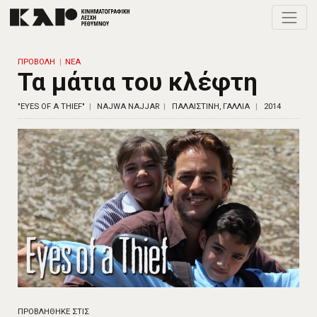
Toggle
ΠΡΟΒΟΛΗ
ΝΕΑ
Τα μάτια του κλέφτη
"EYES OF A THIEF"
NAJWA NAJJAR
ΠΑΛΑΙΣΤΙΝΗ, ΓΑΛΛΙΑ
2014
ΠΡΟΒΛΗΘΗΚΕ ΣΤΙΣ