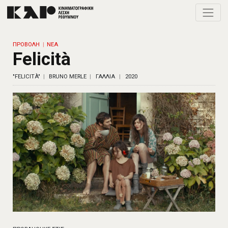
Toggle
ΠΡΟΒΟΛΗ
ΝΕΑ
Felicità
"FELICITÀ"
BRUNO MERLE
ΓΑΛΛΙΑ
2020