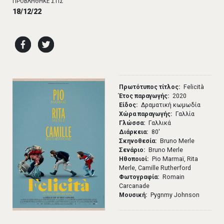
ΠΡΟΒΛΗΘΗΚΕ ΣΤΙΣ
18/12/22
Πρωτότυπος τίτλος
Felicità
Έτος παραγωγής
2020
Είδος
Δραματική κωμωδία
Χώρα παραγωγής
Γαλλία
Γλώσσα
Γαλλικά
Διάρκεια
80′
Σκηνοθεσία
Bruno Merle
Σενάριο
Bruno Merle
Ηθοποιοί
Pio Marmaï, Rita
Merle, Camille Rutherford
Φωτογραφία
Romain
Carcanade
Μουσική
Pygnmy Johnson