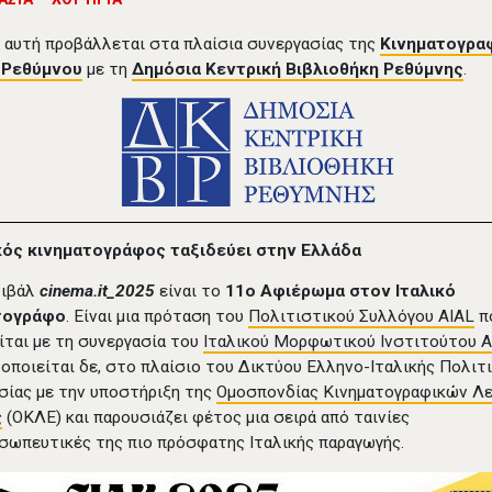
α αυτή προβάλλεται στα πλαίσια συνεργασίας της
Κινηματογρα
 Ρεθύμνου
με τη
Δημόσια Κεντρική Βιβλιοθήκη Ρεθύμνης
.
ικός κινηματογράφος ταξιδεύει στην Ελλάδα
τιβάλ
cinema.it_2025
είναι το
11ο Αφιέρωμα στον Ιταλικό
τογράφο
. Είναι μια πρόταση του
Πολιτιστικού Συλλόγου AIAL
π
ίται με τη συνεργασία του
Ιταλικού Μορφωτικού Ινστιτούτου 
οποιείται δε, στο πλαίσιο του Δικτύου Ελληνο-Ιταλικής Πολιτ
σίας με την υποστήριξη της
Ομοσπονδίας Κινηματογραφικών Λ
ς
(ΟΚΛΕ) και παρουσιάζει φέτος μια σειρά από ταινίες
σωπευτικές της πιο πρόσφατης Ιταλικής παραγωγής.