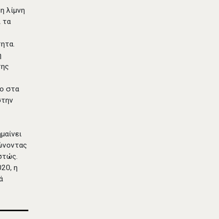
τη λίμνη
ι τα
τητα.
η
της
νο στα
στην
μαίνει
λώνοντας
στώς.
20, η
ά