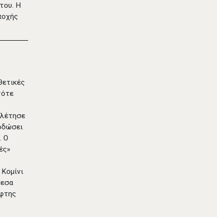
του. Η
ποχής
θετικές
τότε
ελέτησε
ποδώσει
. Ο
ές»
 Κομίνι
μεσα
έφτης