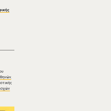
φικής
ου
Αθηνών
.
ιστικής
εσχών