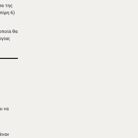
σα της
πίρη 6)
οποία θα
ογίας
υ να
έναν