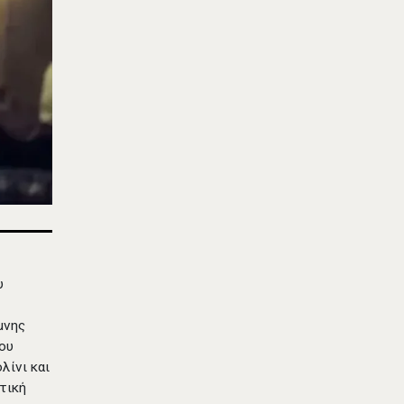
υ
ίμνης
του
λίνι και
τική