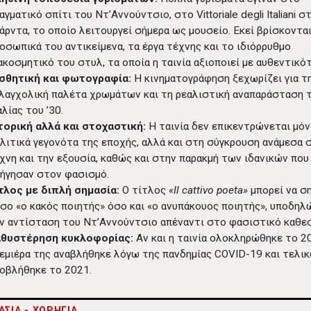
αγματικό σπίτι του Ντ’Αννούντσιο, στο Vittoriale degli Italiani σ
άρντα, το οποίο λειτουργεί σήμερα ως μουσείο. Εκεί βρίσκοντα
οσωπικά του αντικείμενα, τα έργα τέχνης και το ιδιόρρυθμο
ακοσμητικό του στυλ, τα οποία η ταινία αξιοποιεί με αυθεντικό
σθητική και φωτογραφία:
Η κινηματογράφηση ξεχωρίζει για τ
λαγχολική παλέτα χρωμάτων και τη ρεαλιστική αναπαράσταση 
αλίας του ’30.
τορική αλλά και στοχαστική:
Η ταινία δεν επικεντρώνεται μό
λιτικά γεγονότα της εποχής, αλλά και στη σύγκρουση ανάμεσα 
χνη και την εξουσία, καθώς και στην παρακμή των ιδανικών που
ήγησαν στον φασισμό.
τλος με διπλή σημασία:
Ο τίτλος
«Il cattivo poeta»
μπορεί να ση
σο «ο κακός ποιητής» όσο και «ο ανυπάκουος ποιητής», υποδη
ν αντίσταση του Ντ’Αννούντσιο απέναντι στο φασιστικό καθε
αθυστέρηση κυκλοφορίας:
Αν και η ταινία ολοκληρώθηκε το 20
εμιέρα της αναβλήθηκε λόγω της πανδημίας COVID-19 και τελικ
οβλήθηκε το 2021.
ΑΣΙΑ - ΧΟΡΗΓΙΑ