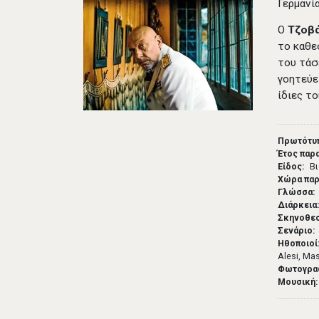
Γερμανία
Ο
Τζοβά
το καθε
του τάσ
γοητεύε
ίδιες τ
Πρωτότυπ
Έτος παρ
Είδος
Βι
Χώρα πα
Γλώσσα
Διάρκεια
Σκηνοθε
Σενάριο
Ηθοποιοί
Alesi, Ma
Φωτογρα
Μουσική