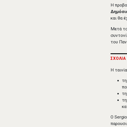
Η προβο
Δημόσι
και θα 
Μετά το
συντονί
του Παν
ΣΧΟΛΙΑ
Η ταινί
τη
πο
τη
τη
κα
Ο Sergio
παρουσι