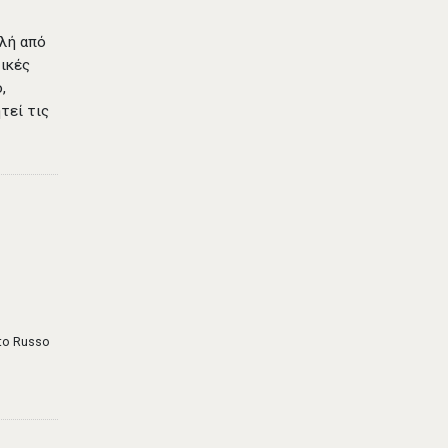
ολή από
τικές
,
τεί τις
sto Russo