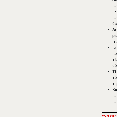
πρ
Γκ
πρ
δι
Αι
με
Ιτ
Ισ
πο
τέ
οδ
Τί
τό
τη
Κ
πρ
πρ
ΣΥΝΕΡΓ