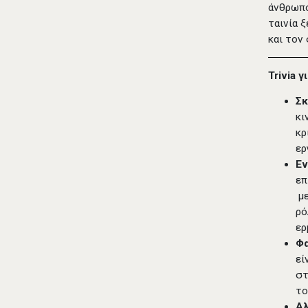
άνθρωπο
ταινία 
και τον
Trivia γ
Σ
κι
κρ
ερ
Εν
επ
με
ρό
ερ
Φ
εί
στ
το
Αλ