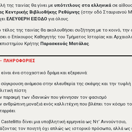
λή της ταινίας θα γίνει με
υπότιτλους στα ελληνικά
σε αίθου
ας Κεντρικής Βιβλιοθήκης Ρεθύμνης
(στην οδό Σταυριανού Μ
έχει
ΕΛΕΥΘΕΡΗ ΕΙΣΟΔΟ
για όλους.
 τέλος της ταινίας θα ακολουθήσει συζήτηση με το κοινό, την 
σει ο Επίκουρος Καθηγητής του Τμήματος Ιστορίας και Αρχαιολ
επιστημίου Κρήτης
Παρασκευάς Ματάλας
.
 - ΠΛΗΡΟΦΟΡΙΕΣ
α είναι ένα στοχαστικό δράμα και εξερευνά:
 σύγκρουση ανάμεσα στην ελευθερία της σκέψης και την τυφλή
λιτική πίστη
ν παρακμή των ιδανικών που γέννησαν τον φασισμό
ν ανθρώπινη μοναξιά ενός καλλιτέχνη που βλέπει τον κόσμο το
ταρρέει
 Castellitto δίνει μια υποβλητική ερμηνεία ως Ντ’ Αννούντσιο,
άζοντας τον ποιητή όχι απλώς ως ιστορικό πρόσωπο, αλλά ως 