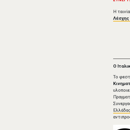
Η ταινί
Λέσχης
Ο Ιταλ
Το φεσ
Κινημα
υλοποιε
Πραγματ
Συνεργα
Ελλάδα
αντιπρο