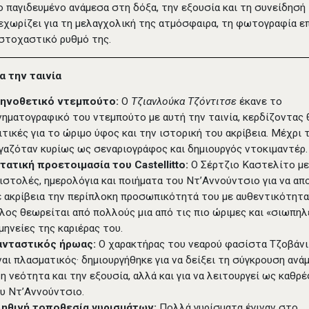
 παγιδευμένο ανάμεσα στη δόξα, την εξουσία και τη συνείδησή 
ξεχωρίζει για τη μελαγχολική της ατμόσφαιρα, τη φωτογραφία ε
 στοχαστικό ρυθμό της.
ια την ταινία
κηνοθετικό ντεμπούτο:
Ο
Τζιανλούκα Τζόντιτσε
έκανε το
νηματογραφικό του ντεμπούτο με αυτή την ταινία, κερδίζοντας 
ιτικές για το ώριμο ύφος και την ιστορική του ακρίβεια. Μέχρι 
γαζόταν κυρίως ως σεναριογράφος και δημιουργός ντοκιμαντέρ.
τατική προετοιμασία του Castellitto:
Ο Σέρτζιο Καστελίτο μ
ιστολές, ημερολόγια και ποιήματα του Ντ’Αννούντσιο για να α
 ακρίβεια την περίπλοκη προσωπικότητά του με αυθεντικότητα
λος θεωρείται από πολλούς μια από τις πιο ώριμες και «σιωπηλ
μηνείες της καριέρας του.
ανταστικός ήρωας:
Ο χαρακτήρας του νεαρού φασίστα Τζοβάνι
ναι πλασματικός· δημιουργήθηκε για να δείξει τη σύγκρουση ανά
η νεότητα και την εξουσία, αλλά και για να λειτουργεί ως καθρ
υ Ντ’Αννούντσιο.
ηθινή τοποθεσία γυρισμάτων:
Πολλά γυρίσματα έγιναν στο