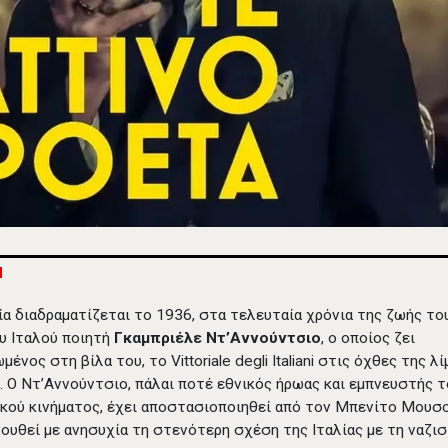
Η
ία διαδραματίζεται το 1936, στα τελευταία χρόνια της ζωής το
υ Ιταλού ποιητή
Γκαμπριέλε Ντ’Αννούντσιο
, ο οποίος ζει
ένος στη βίλα του, το Vittoriale degli Italiani στις όχθες της λ
. Ο Ντ’Αννούντσιο, πάλαι ποτέ εθνικός ήρωας και εμπνευστής 
κού κινήματος, έχει αποστασιοποιηθεί από τον Μπενίτο Μουσο
ουθεί με ανησυχία τη στενότερη σχέση της Ιταλίας με τη ναζισ