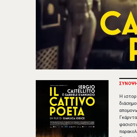
ΣΥΝΟΨ
Η ιστορ
διάσημο
απομονωμ
Γκάρντα
φασιστι
παρακολ