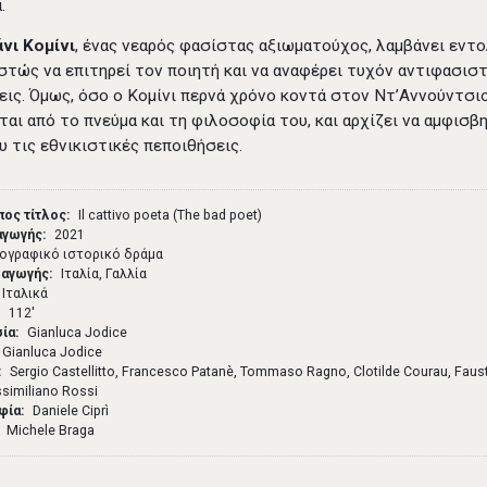
.
νι Κομίνι
, ένας νεαρός φασίστας αξιωματούχος, λαμβάνει εντ
στώς να επιτηρεί τον ποιητή και να αναφέρει τυχόν αντιφασισ
εις. Όμως, όσο ο Κομίνι περνά χρόνο κοντά στον Ντ’Αννούντσιο
ται από το πνεύμα και τη φιλοσοφία του, και αρχίζει να αμφισβη
ου τις εθνικιστικές πεποιθήσεις.
ος τίτλος
Il cattivo poeta (The bad poet)
αγωγής
2021
ογραφικό ιστορικό δράμα
ραγωγής
Ιταλία, Γαλλία
Ιταλικά
112′
σία
Gianluca Jodice
Gianluca Jodice
Sergio Castellitto, Francesco Patanè, Tommaso Ragno, Clotilde Courau, Fau
ssimiliano Rossi
φία
Daniele Ciprì
Michele Braga