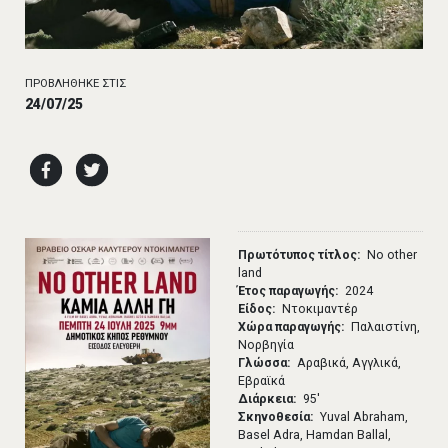
ΠΡΟΒΛΗΘΗΚΕ ΣΤΙΣ
24/07/25
Πρωτότυπος τίτλος
No other
land
Έτος παραγωγής
2024
Είδος
Ντοκιμαντέρ
Χώρα παραγωγής
Παλαιστίνη,
Νορβηγία
Γλώσσα
Αραβικά, Αγγλικά,
Εβραϊκά
Διάρκεια
95′
Σκηνοθεσία
Yuval Abraham,
Basel Adra, Hamdan Ballal,