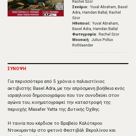
Rachel Szor
Σενάριο
Yuval Abraham, Basel
Adra, Hamdan Ballal, Rachel
Szor
Ηθοποιοί
Yuval Abraham,
Basel Adra, Hamdan Ballal
Φωτογραφία
Rachel Szor
Μουσική
Julius Pollux
Rothlaender
ΣΥΝΟΨΗ
Για περισσότερα από 5 χρόνια ο παλαιστίνιος
ακτιβιστής Basel Adra, με την απρόσμενη βοήθεια ενός
ισραηλινού δημοσιογράφου που τον συνοδεύει στον
αγώνα του, κινηματογραφεί την καταστροφή της
περιοχής Masafer Yatta της Δυτικής Όχθης.
Η ταινία που κέρδισε το Βραβείο Καλύτερου
Ντοκυμαντέρ στο φετινό Φεστιβάλ Βερολίνου και