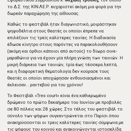
το Δ.Σ. της ΚΙΝ.ΛΕ.Ρ. ευχαριστεί ακόμη μια φορά για την
δωρεάν παραχώρηση της αίθουσας.
Καθώς το φεστιβάλ ήταν διαγωνιστικό, μοιράστηκαν
ψηφοδέλτια στους θεατές οι οποίοι έπρεπε να
επιλέξουν τις τρείς καλύτερες ταινίες. Η διαδικασία
έδωσε κίνητρο στους παρόντες να παρακολουθήσουν
(ακόμη και όρθιοι κάποιοι από αυτούς) το δίωρο σινε-
μαραθώνιο για να έχουν μία πλήρη γνώση των ταινιών. Η
μικρή διάρκεια των ταινιών, τρία έως τέσσερα λεπτά,
και η διαφορετική θεματολογία δεν κούρασε τους
θεατές οι οποίοι αποχώρησαν ενθουσιασμένοι και
έκλεισαν… ραντεβού για του χρόνου!
Το Φεστιβάλ «Tres court» είναι ένα καθιερωμένο
δρώμενο το πρώτο δεκαήμερο του Ιουνίου με προβολές
σε 80 πόλεις και 28 χώρες. Στο τέλος του φεστιβάλ το
σύνολο των ψήφων συγκεντρώνεται στο Παρίσι όπου
ανακηρύσσονται οι τρεις καλύτερες ταινίες σύμφωνα με
τις ψήφους του κοινού και ανακοινώνονται ιστοσελίδα