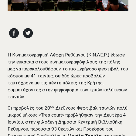
Η Κινηματογραφική Λέσχη Ρεθύμνου (ΚΙΝ.ΛΕ.Ρ.) έδωσε
την ευκαιρία στους κινηματογραφόφιλους της πόλης
μας να παρακολουθήσουν το πιο ...γρήγορο φεστιβάλ του
κόσμου με 41 ταινίες, σε δύο ώρες προβολών
ταυτόχρονα με τις πέντε πόλεις της Κρήτης,
συμμετέχοντας στην ψηφοφορία των τριών καλύτερων
ταινιών.
ου
Οι προβολές του 20
Διεθνούς Φεστιβάλ ταινιών πολύ
μικρού μήκους «Tres court» προβλήθηκαν την Δευτέρα 4
Ιουνίου, στην φιλόξενη Δημόσια Κεντρική Βιβλιοθήκη
Ρεθύμνου, παρουσία 93 θεατών και Προέδρου του
Εφορευτικού Συμβουλίου κ.
Μιχάλη Τρούλη,
τον οποίο