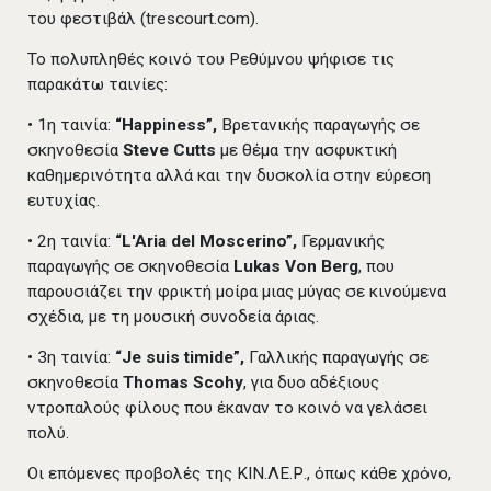
του φεστιβάλ (trescourt.com).
Το πολυπληθές κοινό του Ρεθύμνου ψήφισε τις
παρακάτω ταινίες:
• 1η ταινία:
“Happiness”,
Βρετανικής παραγωγής σε
σκηνοθεσία
Steve Cutts
με θέμα την ασφυκτική
καθημερινότητα αλλά και την δυσκολία στην εύρεση
ευτυχίας.
• 2η ταινία:
“L'Aria del Moscerino”,
Γερμανικής
παραγωγής σε σκηνοθεσία
Lukas Von Berg
, που
παρουσιάζει την φρικτή μοίρα μιας μύγας σε κινούμενα
σχέδια, με τη μουσική συνοδεία άριας.
• 3η ταινία:
“Je suis timide”,
Γαλλικής παραγωγής σε
σκηνοθεσία
Thomas Scohy
, για δυο αδέξιους
ντροπαλούς φίλους που έκαναν το κοινό να γελάσει
πολύ.
Οι επόμενες προβολές της ΚΙΝ.ΛΕ.Ρ., όπως κάθε χρόνο,