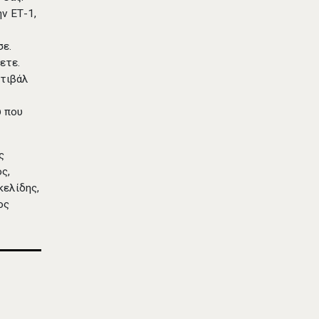
ν ΕΤ-1,
σε.
ετε.
στιβάλ
υ που
ς
ς,
κελίδης,
ος