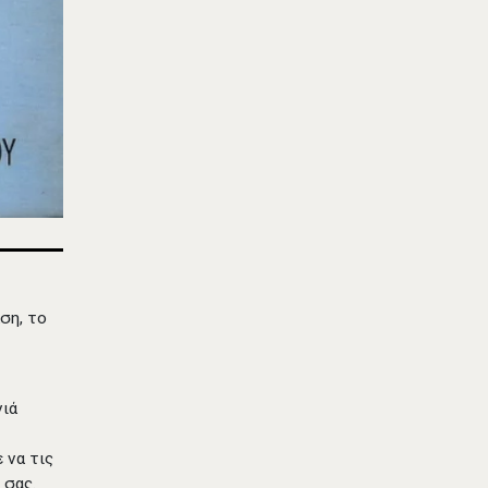
ση, το
νιά
 να τις
 σας.