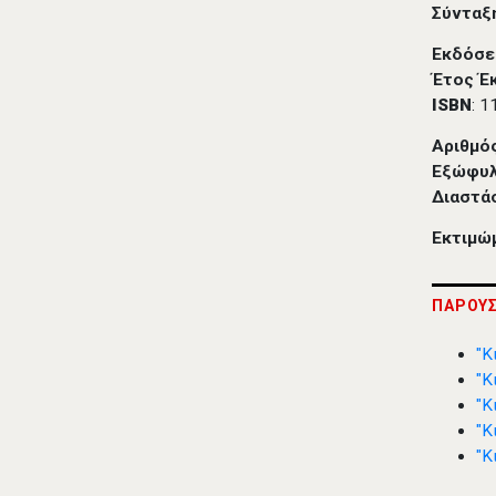
Σύνταξ
Εκδόσε
Έτος Έ
ISBN
: 
Αριθμό
Εξώφυ
Διαστά
Εκτιμώ
ΠΑΡΟΥΣ
"Κ
"Κ
"Κ
"Κ
"Κ