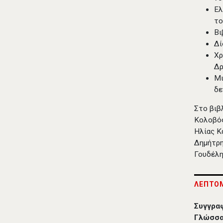
Ελ
το
Βι
Δί
Χρ
Δρ
Μι
δε
Στο βιβ
Κολοβός
Ηλίας Κ
Δημήτρη
Γουδέλ
ΛΕΠΤΟΜ
Συγγρα
Γλώσσα