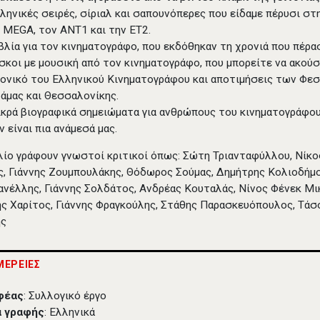
ληνικές σειρές, σίριαλ και σαπουνόπερες που είδαμε πέρυσι στη
 MEGA, τον ΑΝΤ1 και την ΕΤ2.
βλία για τον κινηματογράφο, που εκδόθηκαν τη χρονιά που πέρα
σκοι με μουσική από τον κινηματογράφο, που μπορείτε να ακούσ
ονικό του Ελληνικού Κινηματογράφου και αποτιμήσεις των Φε
άμας και Θεσσαλονίκης.
κρά βιογραφικά σημειώματα για ανθρώπους του κινηματογράφο
ν είναι πια ανάμεσά μας.
λίο γράφουν γνωστοί κριτικοί όπως: Σώτη Τριανταφύλλου, Νίκο
, Γιάννης Ζουμπουλάκης, Θόδωρος Σούμας, Δημήτρης Κολιοδήμο
ανέλλης, Γιάννης Σολδάτος, Ανδρέας Κουταλάς, Νίνος Φένεκ Μι
ς Χαρίτος, Γιάννης Φραγκούλης, Στάθης Παρασκευόπουλος, Τάσ
ης
ΕΡΕΙΕΣ
φέας
: Συλλογικό έργο
 γραφής
: Ελληνικά