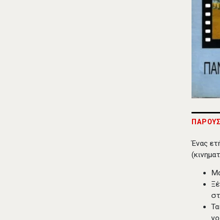
ΠΑΡΟΥΣ
Ένας ετ
(κινημα
Μα
Ξέ
στ
Τα
νο