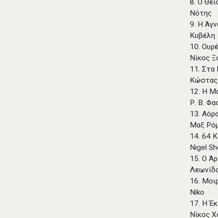
8. Ο Θε
Νότης
9. Η Άγ
Κυβέλη
10. Ουρ
Νίκος 
11. Στα
Κώστας
12. Η Μ
Ρ. Β. Φ
13. Αόρ
Μαξ Ρό
14. 64 
Nigel Sh
15. Ο Ά
Λεωνίδ
16. Μοι
Niko
17. Η Έ
Νίκος Χ