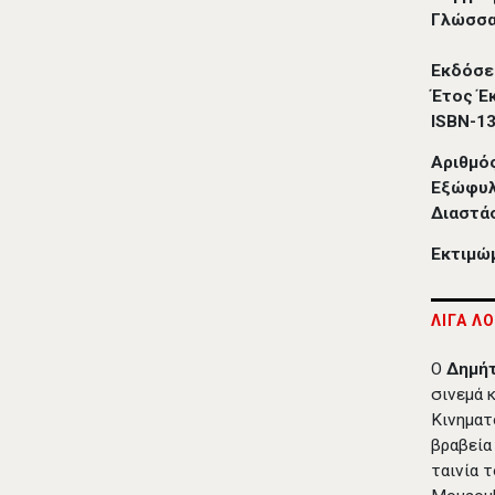
Γλώσσα
Εκδόσε
Έτος Έ
ISBN-1
Αριθμό
Εξώφυ
Διαστά
Εκτιμώ
ΛΙΓΑ Λ
Ο
Δημήτ
σινεμά 
Κινηματ
βραβεία
ταινία 