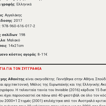
 γραφής
: Ελληνικά
ις
: Αγγελάκης
κδοσης
: 2017
3
: 978-960-616-017-2
ς σελίδων
: 198
λλο
: Μαλακό
σεις
: 14x21cm
μενο κόστος αγοράς
: 8-11€
ΟΓΙΑ ΓΙΑ ΤΟΝ ΣΥΓΓΡΑΦΕΑ
ρης Αθανίτης
είναι σκηνοθέτης. Γεννήθηκε στην Αθήνα. Σπού
και αρχιτεκτονική. Μέλος της Ευρωπαϊκής και της Ελληνικής Ακ
ογράφου. Η τελευταία ταινία του Invisible (2016) κέρδισε 15 δι
 κι έχει παρουσιαστεί σε πάνω από 40 φεστιβάλ σε όλο τον κό
του 2000+1 Στιγμές (2001) επιλέχτηκε από τον Αυστραλό κριτικό