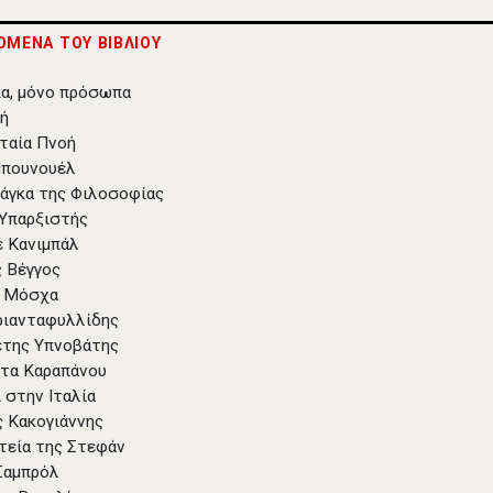
ΟΜΕΝΑ ΤΟΥ ΒΙΒΛΙΟΥ
α, μόνο πρόσωπα
γή
υταία Πνοή
Μπουνουέλ
ράγκα της Φιλοσοφίας
 Υπαρξιστής
έ Κανιμπάλ
 Βέγγος
ο Μόσχα
ριανταφυλλίδης
έτης Υπνοβάτης
τα Καραπάνου
ι στην Ιταλία
 Κακογιάννης
ητεία της Στεφάν
Σαμπρόλ