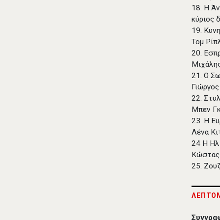
18. Η Ά
κύριος 
19. Κυν
Τομ Ρίπ
20. Εσπ
Μιχάλη
21. Ο Σ
Γιώργος
22. Στυ
Μπεν Γ
23. Η Ε
Λένα Κ
24 Η Ηλ
Κώστας
25. Ζου
ΛΕΠΤΟΜ
Συγγρα