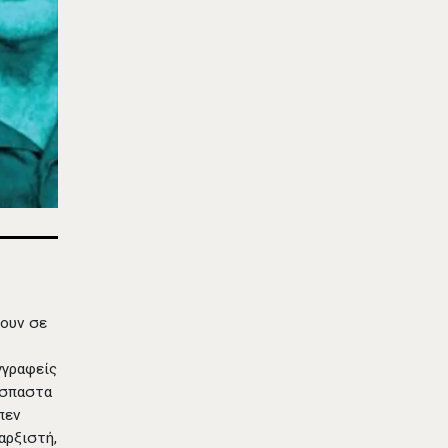
κουν σε
γγραφείς
όσπαστα
πεν
αρξιστή,