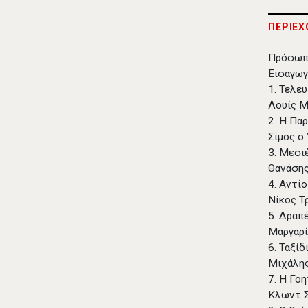
ΠΕΡΙΕΧ
Πρόσωπ
Εισαγω
1. Τελε
Λουίς 
2. Η Πα
Σίμος ο
3. Μεσι
Θανάσης
4. Αντί
Νίκος Τ
5. Δραπ
Μαργαρί
6. Ταξίδ
Μιχάλης
7. Η Γο
Κλωντ 