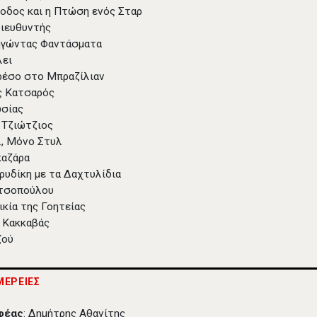
νοδος και η Πτώση ενός Σταρ
διευθυντής
ηγώντας Φαντάσματα
λει
ρέσο στο Μπραζίλιαν
ς Κατσαρός
ωσίας
 Τζιώτζιος
λ, Μόνο Στυλ
καζάρα
υρυδίκη με τα Δαχτυλίδια
ιτσοπούλου
ικία της Γοητείας
 Κακκαβάς
ζού
ΕΡΕΙΕΣ
φέας
: Δημήτρης Αθανίτης