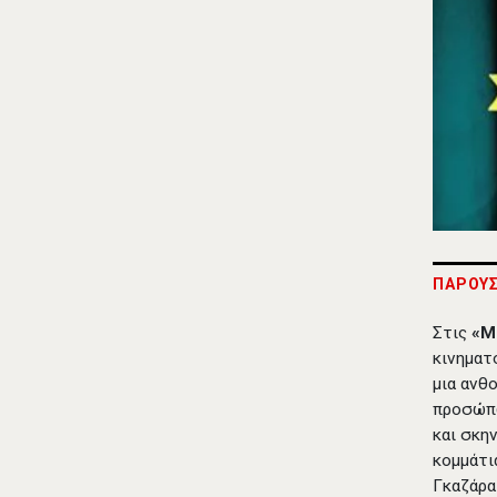
ΠΑΡΟΥΣ
Στις
«Μ
κινηματ
μια ανθ
προσώπω
και σκη
κομμάτι
Γκαζάρα