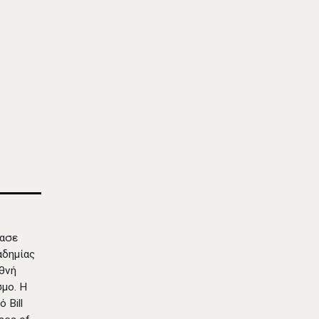
δασε
αδημίας
εθνή
σμο. Η
 Bill