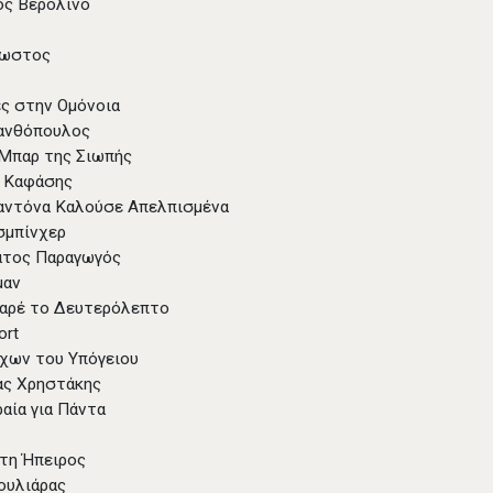
ίος Βερολίνο
νωστος
ές στην Ομόνοια
Ξανθόπουλος
 Μπαρ της Σιωπής
 Καφάσης
αντόνα Καλούσε Απελπισμένα
ασμπίνχερ
ατος Παραγωγός
μαν
Καρέ το Δευτερόλεπτο
ort
ρχων του Υπόγειου
ας Χρηστάκης
ραία για Πάντα
κτη Ήπειρος
ουλιάρας