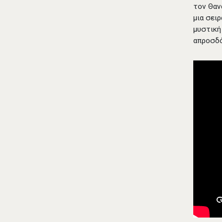
τον Θαν
μια σει
μυστική
απροσδ