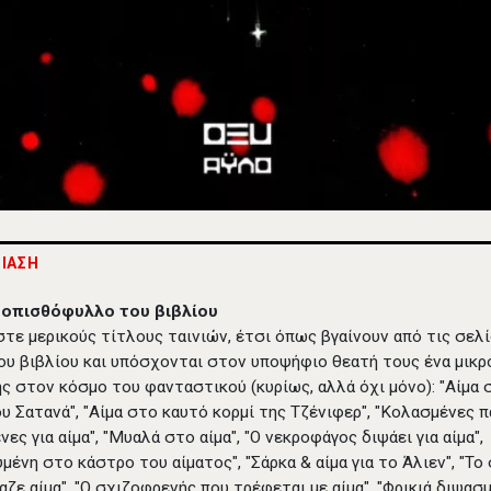
ΙΑΣΗ
 οπισθόφυλλο του βιβλίου
τε μερικούς τίτλους ταινιών, έτσι όπως βγαίνουν από τις σελ
ου βιβλίου και υπόσχονται στον υποψήφιο θεατή τους ένα μικρ
ς στον κόσμο του φανταστικού (κυρίως, αλλά όχι μόνο): "Αίμα 
ου Σατανά", "Αίμα στο καυτό κορμί της Τζένιφερ", "Κολασμένες 
ες για αίμα", "Μυαλά στο αίμα", "Ο νεκροφάγος διψάει για αίμα",
μένη στο κάστρο του αίματος", "Σάρκα & αίμα για το Άλιεν", "Το 
αζε αίμα", "Ο σχιζοφρενής που τρέφεται με αίμα", "Φρικιά διψασμ