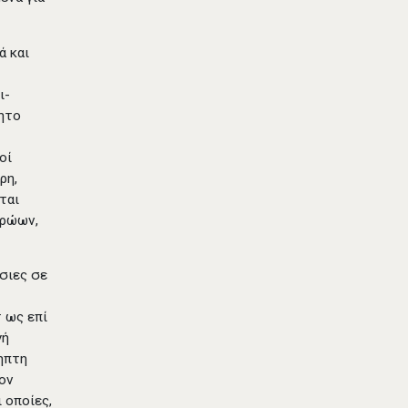
ά και
ι-
δητο
οί
ρη,
ται
ηρώων,
ύσιες σε
τ ως επί
γή
ηπτη
τον
 οποίες,