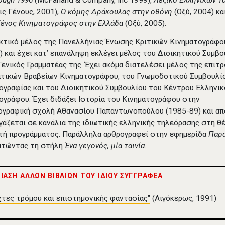
rough 1996
(McFarland & Company, Inc 1999),
Λεξικό Ελληνικών Τ
ις Γένους, 2001),
Ο κόμης Δράκουλας στην οθόνη
(Οξύ, 2004) κα
Ξένος Κινηματογράφος στην Ελλάδα
(Οξύ, 2005).
ακτικό μέλος της Πανελλήνιας Ένωσης Κριτικών Κινηματογράφο
) και έχει κατ’ επανάληψη εκλέγει μέλος του Διοικητικού Συμβ
 Γενικός Γραμματέας της. Έχει ακόμα διατελέσει μέλος της επιτ
τικών Βραβείων Κινηματογράφου, του Γνωμοδοτικού Συμβουλί
ογραφίας και του Διοικητικού Συμβουλίου του Κέντρου Ελληνι
ογράφου. Έχει διδάξει Ιστορία του Κινηματογράφου στην
ογραφική σχολή Αθανασίου Παπαντωνοπούλου (1985-89) και απ
γάζεται σε κανάλια της ιδιωτικής ελληνικής τηλεόρασης στη θ
τή προγράμματος. Παράλληλα αρθρογραφεί στην εφημερίδα
Παρ
ατώντας τη στήλη
Ένα γεγονός, μία ταινία
.
ΙΑΣΗ ΑΛΛΩΝ ΒΙΒΛΙΩΝ ΤΟΥ ΙΔΙΟΥ ΣΥΓΓΡΑΦΕΑ
χτες τρόμου και επιστημονικής φαντασίας"
(Αιγόκερως, 1991)