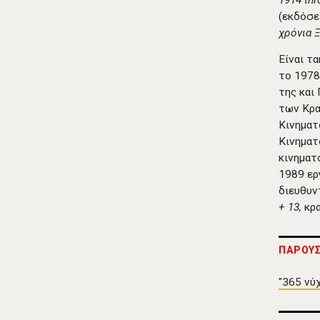
1914
th
(εκδόσε
χρόνια 
Είναι τ
το 1978
της και
των Κρα
Κινηματ
Κινηματ
κινηματ
1989 ερ
διευθυν
+ 13,
κρ
ΠΑΡΟΥΣ
"365 νύ