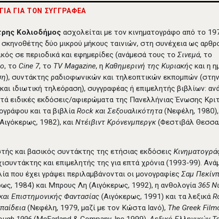
ΟΓΙΑ ΓΙΑ ΤΟΝ ΣΥΓΓΡΑΦΕΑ
τρης Κολιοδήμος
ασχολείται με τον κινηματογράφο από το 19
 σκηνοθέτης δύο μικρού μήκους ταινιών, στη συνέχεια ως αρθ
τικός σε περιοδικά και εφημερίδες (ανάμεσά τους το
Σινεμά
, το
eo
, το
Cine 7
, το
TV Magazine
, η
Καθημερινή της Κυριακής
και η 
ση
), συντάκτης ραδιοφωνικών και τηλεοπτικών εκπομπών (στη
 και ιδιωτική τηλεόραση), συγγραφέας ή επιμελητής βιβλίων: αν
πτά ειδικές εκδόσεις/αφιερώματα της Πανελλήνιας Ένωσης Κρι
ογράφου και τα βιβλία
Rock και Σεξουαλικότητα
(Νεφέλη, 1980)
(Αιγόκερως, 1982), και
Ντέιβιντ Κρόνενμπεργκ
(Φεστιβάλ Θεσσα
τής και βασικός συντάκτης της ετήσιας εκδόσεις
Κινηματογρά
χισυντάκτης και επιμελητής της για επτά χρόνια (1993-99). Ανά
λία που έχει γράψει περιλαμβάνονται οι μονογραφίες
Σαμ Πεκίν
ρως, 1984) και Μπρους Λη (Αιγόκερως, 1992), η ανθολογία
365 Ν
και Επιστημονικής Φαντασίας
(Αιγόκερως, 1991) και τα λεξικά
R
παίδεια
(Νεφέλη, 1979, μαζί με τον Κώστα Ιανό),
The
Greek
Film