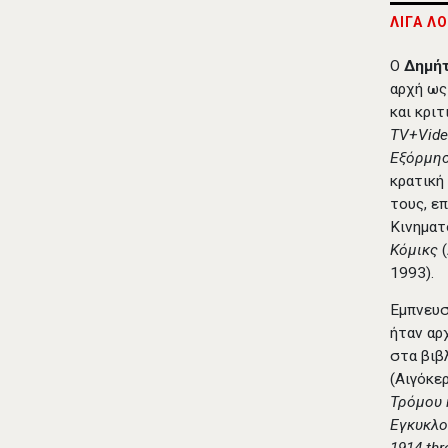
ΛΙΓΑ Λ
Ο
Δημή
αρχή ως
και κρι
TV+Vid
Εξόρμη
κρατική
τους, ε
Κινηματ
Κόμικς
1993).
Εμπνευσ
ήταν αρ
στα βιβ
(Αιγόκε
Τρόμου 
Εγκυκλο