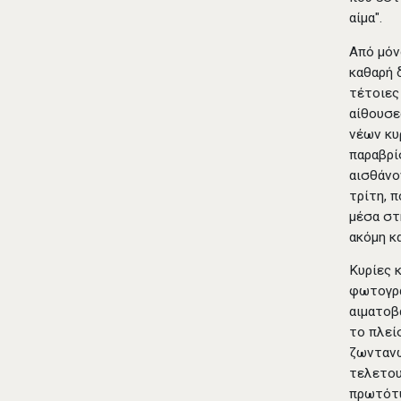
αίμα".
Από μόν
καθαρή 
τέτοιες
αίθουσε
νέων κυ
παραβρί
αισθάνο
τρίτη, 
μέσα στ
ακόμη κ
Κυρίες 
φωτογρα
αιματοβ
το πλεί
ζωντανώ
τελετου
πρωτότυ