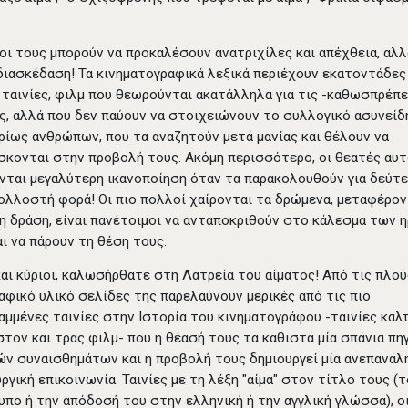
οι τους μπορούν να προκαλέσουν ανατριχίλες και απέχθεια, αλλ
διασκέδαση! Τα κινηματογραφικά λεξικά περιέχουν εκατοντάδες
 ταινίες, φιλμ που θεωρούνται ακατάλληλα για τις -καθωσπρέπε
ς, αλλά που δεν παύουν να στοιχειώνουν το συλλογικό ασυνεί
ρίως ανθρώπων, που τα αναζητούν μετά μανίας και θέλουν να
σκονται στην προβολή τους. Ακόμη περισσότερο, οι θεατές αυτ
νται μεγαλύτερη ικανοποίηση όταν τα παρακολουθούν για δεύτε
πολλοστή φορά! Οι πιο πολλοί χαίρονται τα δρώμενα, μεταφέρον
η δράση, είναι πανέτοιμοι να ανταποκριθούν στο κάλεσμα των 
αι να πάρουν τη θέση τους.
και κύριοι, καλωσήρθατε στη Λατρεία του αίματος! Από τις πλο
φικό υλικό σελίδες της παρελαύνουν μερικές από τις πιο
αμμένες ταινίες στην Ιστορία του κινηματογράφου -ταινίες καλ
στον και τρας φιλμ- που η θέασή τους τα καθιστά μία σπάνια πη
ν συναισθημάτων και η προβολή τους δημιουργεί μία ανεπανάλ
ργική επικοινωνία. Ταινίες με τη λέξη "αίμα" στον τίτλο τους (
πο ή την απόδοσή του στην ελληνική ή την αγγλική γλώσσα), οι