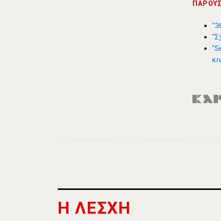
ΠΑΡΟΥΣ
"3
"Σ
"S
κι
Η ΛΕΣΧΗ