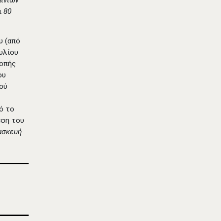
αινιών
ι
80
υ (από
ουλίου
ροπής
ου
κού
ό το
έση του
ασκευή