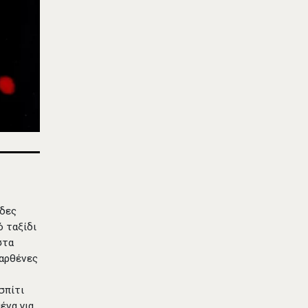
ίδες
ό ταξίδι
στα
παρθένες
σπίτι
ένα για