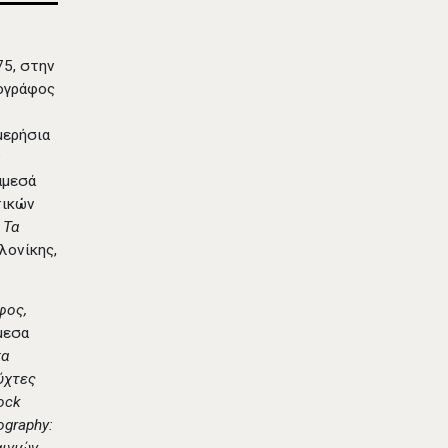
75, στην
ρογράφος
ημερήσια
ν
άμεσά
τικών
,
Τα
λονίκης,
φος,
μεσα
πα
ύχτες
ock
ography: