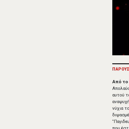
ΠΑΡΟΥΣ
Από το
Απολαύσ
αυτού τ
αναψυχή
νύχια τ
διψασμέν
"Παγιδευ
που έστ