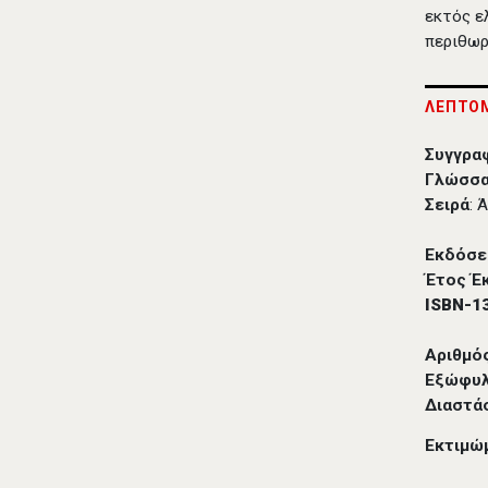
εκτός ε
περιθωρ
ΛΕΠΤΟΜ
Συγγρα
Γλώσσα
Σειρά
: 
Εκδόσε
Έτος Έ
ISBN-1
Αριθμό
Εξώφυ
Διαστά
Εκτιμώ