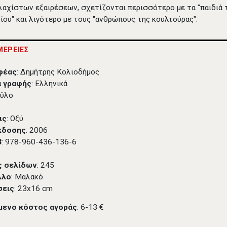
λαχίστων εξαιρέσεων, σχετίζονται περισσότερο με τα "παιδιά 
ίου" και λιγότερο με τους "ανθρώπους της κουλτούρας".
ΕΡΕΙΕΣ
φέας
: Δημήτρης Κολιοδήμος
 γραφής
: Ελληνικά
Άϋλο
ις
: Οξύ
κδοσης
: 2006
3
: 978-960-436-136-6
ς σελίδων
: 245
λλο
: Μαλακό
σεις
: 23x16 cm
μενο κόστος αγοράς
: 6-13 €