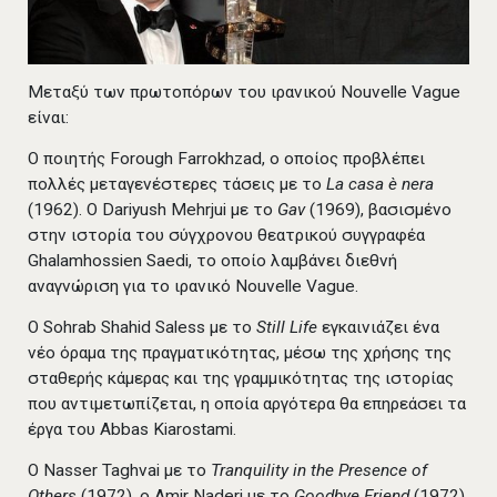
Μεταξύ των πρωτοπόρων του ιρανικού Nouvelle Vague
είναι:
Ο ποιητής Forough Farrokhzad, ο οποίος προβλέπει
πολλές μεταγενέστερες τάσεις με το
La casa è nera
(1962). Ο Dariyush Mehrjui με το
Gav
(1969), βασισμένο
στην ιστορία του σύγχρονου θεατρικού συγγραφέα
Ghalamhossien Saedi, το οποίο λαμβάνει διεθνή
αναγνώριση για το ιρανικό Nouvelle Vague.
Ο Sohrab Shahid Saless με το
Still Life
εγκαινιάζει ένα
νέο όραμα της πραγματικότητας, μέσω της χρήσης της
σταθερής κάμερας και της γραμμικότητας της ιστορίας
που αντιμετωπίζεται, η οποία αργότερα θα επηρεάσει τα
έργα του Abbas Kiarostami.
Ο Nasser Taghvai με το
Tranquility in the Presence of
Others
(1972), ο Amir Naderi με το
Goodbye Friend
(1972)