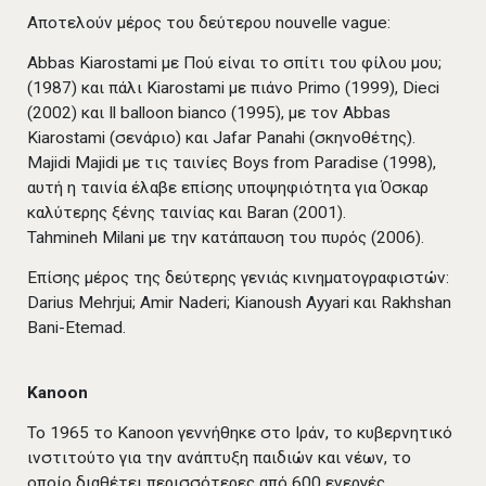
Αποτελούν μέρος του δεύτερου nouvelle vague:
Abbas Kiarostami με Πού είναι το σπίτι του φίλου μου;
(1987) και πάλι Kiarostami με πιάνο Primo (1999), Dieci
(2002) και Il balloon bianco (1995), με τον Abbas
Kiarostami (σενάριο) και Jafar Panahi (σκηνοθέτης).
Majidi Majidi με τις ταινίες Boys from Paradise (1998),
αυτή η ταινία έλαβε επίσης υποψηφιότητα για Όσκαρ
καλύτερης ξένης ταινίας και Baran (2001).
Tahmineh Milani με την κατάπαυση του πυρός (2006).
Επίσης μέρος της δεύτερης γενιάς κινηματογραφιστών:
Darius Mehrjui; Amir Naderi; Kianoush Ayyari και Rakhshan
Bani-Etemad.
Kanoon
Το 1965 το Kanoon γεννήθηκε στο Ιράν, το κυβερνητικό
ινστιτούτο για την ανάπτυξη παιδιών και νέων, το
οποίο διαθέτει περισσότερες από 600 ενεργές