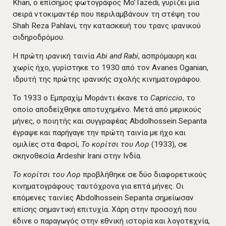
Khan, ο επίσημος φωτογράφος Mo’Tazedi, γυρίζει μια
σειρά ντοκιμαντέρ που περιλαμβάνουν τη στέψη του
Shah Reza Pahlavi, την κατασκευή του τρανς ιρανικού
σιδηροδρόμου.
Η πρώτη ιρανική ταινία
Abi and Rabi
, ασπρόμαυρη και
χωρίς ήχο, γυρίστηκε το 1930 από τον Avanes Oganian,
ιδρυτή της πρώτης ιρανικής σχολής κινηματογράφου.
Το 1933 ο Εμπραχίμ Μοράντι έκανε το
Capriccio
, το
οποίο αποδείχθηκε αποτυχημένο. Μετά από μερικούς
μήνες, ο ποιητής και συγγραφέας Abdolhossein Sepanta
έγραψε και παρήγαγε την πρώτη ταινία με ήχο και
ομιλίες στα Φαρσί,
Το κορίτσι του Λορ
(1933), σε
σκηνοθεσία Ardeshir Irani στην Ινδία.
Το κορίτσι του Λορ
προβλήθηκε σε δύο διαφορετικούς
κινηματογράφους ταυτόχρονα για επτά μήνες. Οι
επόμενες ταινίες Abdolhossein Sepanta σημείωσαν
επίσης σημαντική επιτυχία. Χάρη στην προσοχή που
έδινε ο παραγωγός στην εθνική ιστορία και λογοτεχνία,