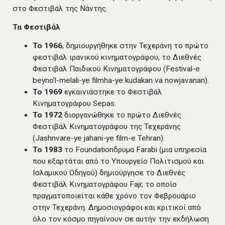
στο Φεστιβάλ της Νάντης.
Τα Φεστιβάλ
Το 1966
, δημιουργήθηκε στην Τεχεράνη το πρώτο
φεστιβάλ ιρανικού κινηματογράφου, το Διεθνές
Φεστιβάλ Παιδικού Κινηματογράφου (Festival-e
beyno’l-melali-ye filmha-ye kudakan va nowjavanan).
Το 1969
εγκαινιάστηκε το Φεστιβάλ
Κινηματογράφου Sepas.
Το 1972
διοργανώθηκε το πρώτο Διεθνές
Φεστιβάλ Κινηματογράφου της Τεχεράνης
(Jashnvare-ye jahani-ye film-e Tehran).
Το 1983
το Foundationδρυμα Farabi (μια υπηρεσία
που εξαρτάται από το Υπουργείο Πολιτισμού και
Ισλαμικού Οδηγού) δημιούργησε το Διεθνές
Φεστιβάλ Κινηματογράφου Fajr, το οποίο
πραγματοποιείται κάθε χρόνο τον Φεβρουάριο
στην Τεχεράνη. Δημοσιογράφοι και κριτικοί από
όλο τον κόσμο πηγαίνουν σε αυτήν την εκδήλωση