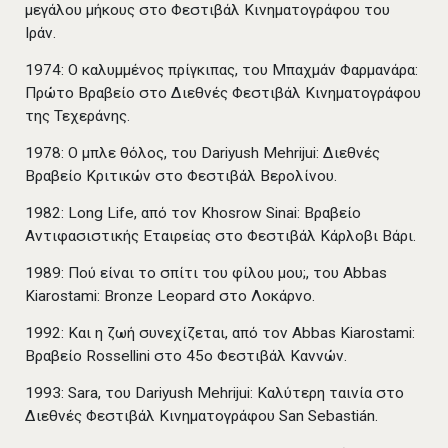
μεγάλου μήκους στο Φεστιβάλ Κινηματογράφου του
Ιράν.
1974: Ο καλυμμένος πρίγκιπας, του Μπαχμάν Φαρμανάρα:
Πρώτο Βραβείο στο Διεθνές Φεστιβάλ Κινηματογράφου
της Τεχεράνης.
1978: Ο μπλε θόλος, του Dariyush Mehrijui: Διεθνές
Βραβείο Κριτικών στο Φεστιβάλ Βερολίνου.
1982: Long Life, από τον Khosrow Sinai: Βραβείο
Αντιφασιστικής Εταιρείας στο Φεστιβάλ Κάρλοβι Βάρι.
1989: Πού είναι το σπίτι του φίλου μου;, του Abbas
Kiarostami: Bronze Leopard στο Λοκάρνο.
1992: Και η ζωή συνεχίζεται, από τον Abbas Kiarostami:
Βραβείο Rossellini στο 45ο Φεστιβάλ Καννών.
1993: Sara, του Dariyush Mehrijui: Καλύτερη ταινία στο
Διεθνές Φεστιβάλ Κινηματογράφου San Sebastián.