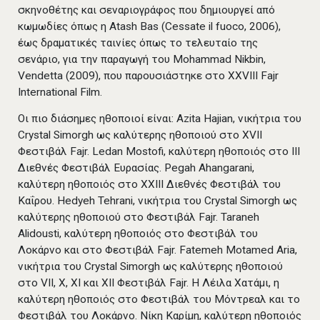
σκηνοθέτης και σεναριογράφος που δημιουργεί από
κωμωδίες όπως η Atash Bas (Cessate il fuoco, 2006),
έως δραματικές ταινίες όπως το τελευταίο της
σενάριο, για την παραγωγή του Mohammad Nikbin,
Vendetta (2009), που παρουσιάστηκε στο XXVIII Fajr
International Film.
Οι πιο διάσημες ηθοποιοί είναι: Azita Hajian, νικήτρια του
Crystal Simorgh ως καλύτερης ηθοποιού στο XVII
Φεστιβάλ Fajr. Ledan Mostofi, καλύτερη ηθοποιός στο III
Διεθνές Φεστιβάλ Ευρασίας. Pegah Ahangarani,
καλύτερη ηθοποιός στο XXIII Διεθνές Φεστιβάλ του
Καΐρου. Hedyeh Tehrani, νικήτρια του Crystal Simorgh ως
καλύτερης ηθοποιού στο Φεστιβάλ Fajr. Taraneh
Alidousti, καλύτερη ηθοποιός στο Φεστιβάλ του
Λοκάρνο και στο Φεστιβάλ Fajr. Fatemeh Motamed Aria,
νικήτρια του Crystal Simorgh ως καλύτερης ηθοποιού
στο VII, X, XI και XII Φεστιβάλ Fajr. Η Λέιλα Χατάμι, η
καλύτερη ηθοποιός στο Φεστιβάλ του Μόντρεαλ και το
Φεστιβάλ του Λοκάρνο. Νίκη Καρίμη, καλύτερη ηθοποιός