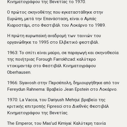
Κινηματογράφου της Βενετίας το 1970.
Ο πρώτος σκηνοθέτης που εγκαταστάθηκε στην
Ευρώπη, μετά την Επανάσταση, είναι ο Αμπάς
Κιαροστάμι, στο Φεστιβάλ του Λοκάρνο το 1989.
Η πρώτη ευρωπαϊκή αναδρομή των ταινιών του
οργανώθηκε το 1995 στο Ελβετικό φεστιβάλ.
1963: Το σπίτι είναι μαύρο, σε παραγωγή και σκηνοθεσία
της ποιήτριας Forough Farrokhzad: καλύτερο
ντοκιμαντέρ στο Φεστιβάλ Κινηματογράφου
Oberhausen.
1966: Siyavosh στην Περσέπολη, δημιουργήθηκε από τον
Fereydun Rahnema: Βραβείο Jean Epstein στο Λοκάρνο.
1970: La Vacca, του Dariyush Mehrjui: βραβείο της
κριτικής επιτροπής Fipresci στο Διεθνές Φεστιβάλ
Κινηματογράφου της Βενετίας.
The Emperor, του Mas’ud Kimiyai: Καλύτερη ταινία