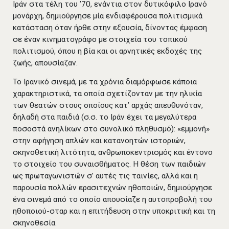
Ιράν στα τέλη του ’70, ενάντια στον δυτικόφιλο Ιρανό
μονάρχη, δημιούργησε μία ενδιαφέρουσα πολιτισμικά
κατάσταση όταν ήρθε στην εξουσία, δίνοντας έμφαση
σε έναν κινηματογράφο με στοιχεία του τοπικού
πολιτισμού, όπου η βία και οι αρνητικές εκδοχές της
ζωής, απουσίαζαν.
Το Ιρανικό σινεμά, με τα χρόνια διαμόρφωσε κάποια
χαρακτηριστικά, τα οποία σχετίζονταν με την ηλικία
των θεατών στους οποίους κατ’ αρχάς απευθυνόταν,
δηλαδή στα παιδιά (σ.σ. το Ιράν έχει τα μεγαλύτερα
ποσοστά ανηλίκων στο συνολικό πληθυσμό): «εμμονή»
στην αφήγηση απλών και κατανοητών ιστοριών,
σκηνοθετική λιτότητα, ανθρωποκεντρισμός και έντονο
το στοιχείο του συναισθήματος. Η θέση των παιδιών
ως πρωταγωνιστών σ’ αυτές τις ταινίες, αλλά και η
παρουσία πολλών ερασιτεχνών ηθοποιών, δημιούργησε
ένα σινεμά από το οποίο απουσίαζε η αυτοπροβολή του
ηθοποιού-σταρ και η επιτήδευση στην υποκριτική και τη
σκηνοθεσία.