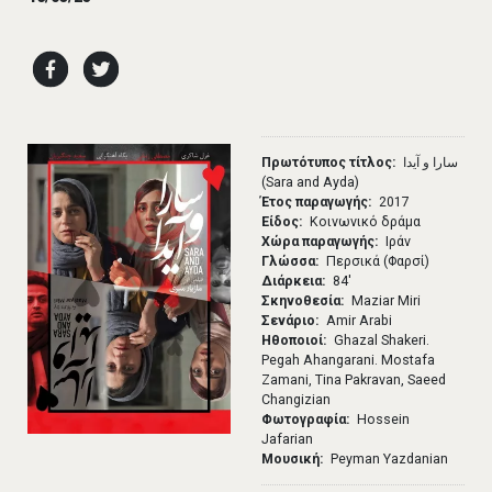
Πρωτότυπος τίτλος
سارا و آیدا
(Sara and Ayda)
Έτος παραγωγής
2017
Είδος
Κοινωνικό δράμα
Χώρα παραγωγής
Ιράν
Γλώσσα
Περσικά (Φαρσί)
Διάρκεια
84′
Σκηνοθεσία
Maziar Miri
Σενάριο
Amir Arabi
Ηθοποιοί
Ghazal Shakeri.
Pegah Ahangarani. Mostafa
Zamani, Tina Pakravan, Saeed
Changizian
Φωτογραφία
Hossein
Jafarian
Μουσική
Peyman Yazdanian