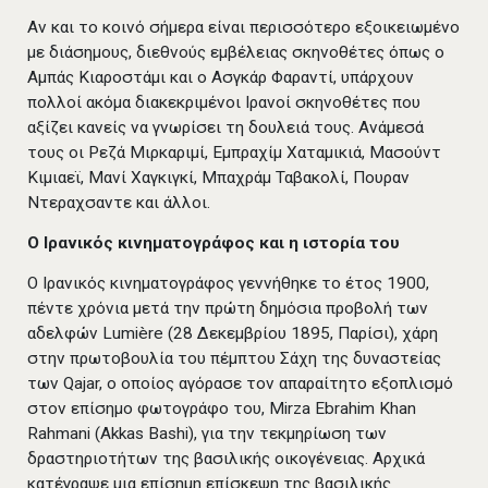
Αν και το κοινό σήμερα είναι περισσότερο εξοικειωμένο
με διάσημους, διεθνούς εμβέλειας σκηνοθέτες όπως ο
Αμπάς Κιαροστάμι και ο Ασγκάρ Φαραντί, υπάρχουν
πολλοί ακόμα διακεκριμένοι Ιρανοί σκηνοθέτες που
αξίζει κανείς να γνωρίσει τη δουλειά τους. Ανάμεσά
τους οι Ρεζά Μιρκαριμί, Εμπραχίμ Χαταμικιά, Μασούντ
Κιμιαεϊ, Μανί Χαγκιγκί, Μπαχράμ Ταβακολί, Πουραν
Ντεραχσαντε και άλλοι.
Ο Ιρανικός κινηματογράφος και η ιστορία του
Ο Ιρανικός κινηματογράφος γεννήθηκε το έτος 1900,
πέντε χρόνια μετά την πρώτη δημόσια προβολή των
αδελφών Lumière (28 Δεκεμβρίου 1895, Παρίσι), χάρη
στην πρωτοβουλία του πέμπτου Σάχη της δυναστείας
των Qajar, ο οποίος αγόρασε τον απαραίτητο εξοπλισμό
στον επίσημο φωτογράφο του, Mirza Ebrahim Khan
Rahmani (Akkas Bashi), για την τεκμηρίωση των
δραστηριοτήτων της βασιλικής οικογένειας. Αρχικά
κατέγραψε μια επίσημη επίσκεψη της βασιλικής