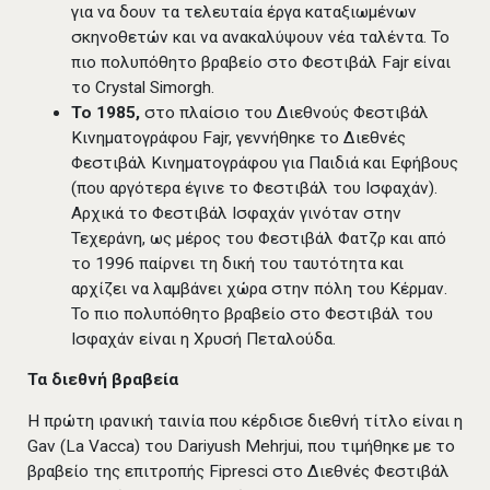
για να δουν τα τελευταία έργα καταξιωμένων
σκηνοθετών και να ανακαλύψουν νέα ταλέντα. Το
πιο πολυπόθητο βραβείο στο Φεστιβάλ Fajr είναι
το Crystal Simorgh.
Το 1985,
στο πλαίσιο του Διεθνούς Φεστιβάλ
Κινηματογράφου Fajr, γεννήθηκε το Διεθνές
Φεστιβάλ Κινηματογράφου για Παιδιά και Εφήβους
(που αργότερα έγινε το Φεστιβάλ του Ισφαχάν).
Αρχικά το Φεστιβάλ Ισφαχάν γινόταν στην
Τεχεράνη, ως μέρος του Φεστιβάλ Φατζρ και από
το 1996 παίρνει τη δική του ταυτότητα και
αρχίζει να λαμβάνει χώρα στην πόλη του Κέρμαν.
Το πιο πολυπόθητο βραβείο στο Φεστιβάλ του
Ισφαχάν είναι η Χρυσή Πεταλούδα.
Τα διεθνή βραβεία
Η πρώτη ιρανική ταινία που κέρδισε διεθνή τίτλο είναι η
Gav (La Vacca) του Dariyush Mehrjui, που τιμήθηκε με το
βραβείο της επιτροπής Fipresci στο Διεθνές Φεστιβάλ