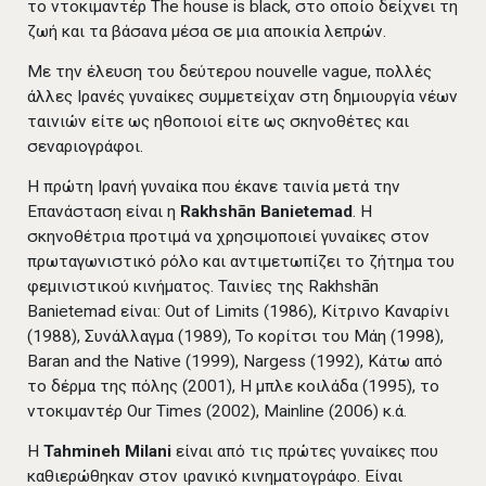
το ντοκιμαντέρ The house is black, στο οποίο δείχνει τη
ζωή και τα βάσανα μέσα σε μια αποικία λεπρών.
Με την έλευση του δεύτερου nouvelle vague, πολλές
άλλες Ιρανές γυναίκες συμμετείχαν στη δημιουργία νέων
ταινιών είτε ως ηθοποιοί είτε ως σκηνοθέτες και
σεναριογράφοι.
Η πρώτη Ιρανή γυναίκα που έκανε ταινία μετά την
Επανάσταση είναι η
Rakhshān Banietemad
. Η
σκηνοθέτρια προτιμά να χρησιμοποιεί γυναίκες στον
πρωταγωνιστικό ρόλο και αντιμετωπίζει το ζήτημα του
φεμινιστικού κινήματος. Ταινίες της Rakhshān
Banietemad είναι: Out of Limits (1986), Κίτρινο Καναρίνι
(1988), Συνάλλαγμα (1989), Το κορίτσι του Μάη (1998),
Baran and the Native (1999), Nargess (1992), Κάτω από
το δέρμα της πόλης (2001), Η μπλε κοιλάδα (1995), το
ντοκιμαντέρ Our Times (2002), Mainline (2006) κ.ά.
Η
Tahmineh Milani
είναι από τις πρώτες γυναίκες που
καθιερώθηκαν στον ιρανικό κινηματογράφο. Είναι