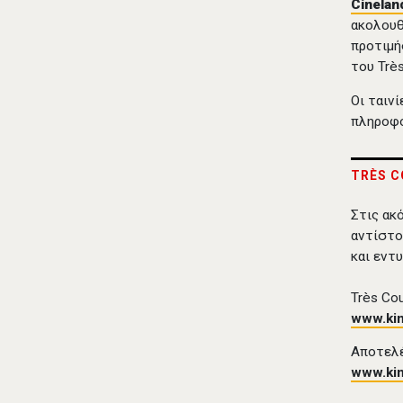
Cinela
ακολουθ
προτιμή
του Très
Οι ταιν
πληροφο
TRÈS C
Στις ακ
αντίστο
και εντ
Très Cou
www.kin
Αποτελέ
www.kin