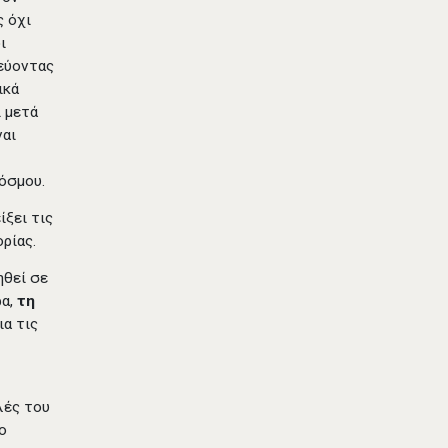
ς όχι
ι
εύοντας
ικά
ί μετά
ναι
κόσμου.
ίξει τις
ρίας.
ηθεί σε
ρα,
τη
ια τις
λές του
ο