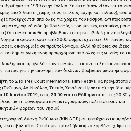
αι ιδρύθηκε το 1999 στην Γαλλία. Σε αυτό διαγωνίζονται ταινίε
ερες από 3 λεπτά (χωρίς τους τίτλους αρχής και τέλους), ενώ ο
χές προέρχονται από όλες τις χώρες του κόσμου, αντιπροσωπ
κινηματογραφικά είδη (μυθοπλασία, ντοκιμαντέρ, animation, μουσ
κ.α.).Οι ταινίες που θα προβληθούν στο φεστιβάλ έχουν επιλεγε
ολόγηση περισσοτέρων από 2000 συμμετεχόντων. Οι ταινίες εί
σσες, οικονομικές σε προϋπολογισμό, αλλά πλούσιες σε ιδέες,
α, και δημιουργική πνοή προερχόμενη από όλες τις γωνιές του 
ολοκλήρωση προβολής των ταινιών, το κοινό καλείται να αναδε
ες ταινίες για την απονομή των διεθνών βραβείων μέσω ψηφοφο
ρήτη
το 21o Très Court International Film Festival θα πραγματοποι
 (
Ρέθυμνο
,
Αγ. Νικόλαο
,
Σητεία
,
Χανιά
και
Ηράκλειο
) την ίδια μέ
 10 Ιουνίου 2019, στις 20:00 για το Ρέθυμνο
και στις 20:30 γ
όλεις,
με τη συνεργασία κινηματογραφικών, πολιτιστικών και
ικητικών φορέων του νησιού.
ατογραφική Λέσχη Ρεθύμνου (ΚΙΝ.ΛΕ.Ρ) συμμετέχει στις προβο
ς Φεστιβάλ «Très Court» με την εκδήλωση να λαμβάνει χώρα στ