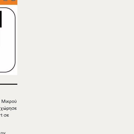
ύ Μικρού
ροχώρησε
rt σε
τον