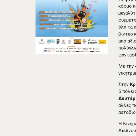
κόσμο κ
μεγαλύτ
συμμετο
όλα τα 
βίντεο 
από αξι
πολύγλω
φαντασί
Με την 
νικήτρι
Στην
Κ
5 πόλεις
Δευτέρα
άλλες π
αυτοδιο
Η Κινημ
Διεθνού