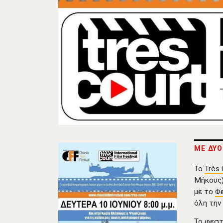
ΜΕ ΔΥΟ
To
Très 
Μήκους)
με το
Φ
όλη την
Το φεστ