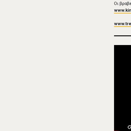
Οι βραβ
www.kin
www.tr