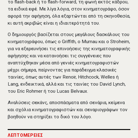
το flash-back ή το flash-forward, τη φωνή εκτός κάδρου,
τα ειδικά εφέ. Με λίγα λόγια, στον κινηματογράφο, όσον
αφορά την αφήγηση, όλα εξαρτώνται από τη σκηνοθεσία,
κι αυτή ακριβώς είναι η ιδιαιτερότητά του.
O δημιουργός βασίζεται στους μεγάλους δασκάλους του
κινηματογράφου, όπως ο Griffith, o Murnau και ο Stroheim,
για να εξερευνήσει τις επινοήσεις της κινηματογραφικής
αφήγησης και να κατανοήσει τις συγγένειες που
αναπτύχθηκαν μέσα από γενιές κινηματογραφιστών
μέχρι σήμερα, παίρνοντας για παράδειγμα κλασικές
ταινίες, όπως αυτές των Renoir, Hitchcock, Welles ή
Lang, ενδεικτικά, αλλά και τις ταινίες του David Lynch,
του Eric Rohmer ή του Lucas Belvaux.
Αναλύσεις σεκάνς, αποσπάσματα από σενάρια, κείμενα
και σχόλια κινηματογραφιστών και σεναριογράφων τον
βοηθούν να στηρίξει το δικό του λόγο.
ΛΕΠΤΟΜΕΡΕΙΕΣ