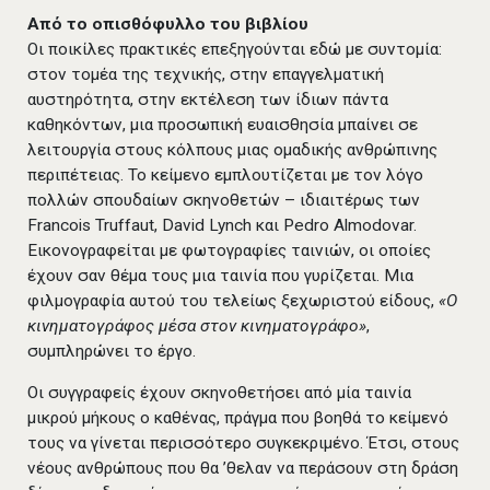
Από το οπισθόφυλλο του βιβλίου
Οι ποικίλες πρακτικές επεξηγούνται εδώ με συντομία:
στον τομέα της τεχνικής, στην επαγγελματική
αυστηρότητα, στην εκτέλεση των ίδιων πάντα
καθηκόντων, μια προσωπική ευαισθησία μπαίνει σε
λειτουργία στους κόλπους μιας ομαδικής ανθρώπινης
περιπέτειας. Το κείμενο εμπλουτίζεται με τον λόγο
πολλών σπουδαίων σκηνοθετών – ιδιαιτέρως των
Francois Truffaut, David Lynch και Pedro Almodovar.
Εικονογραφείται με φωτογραφίες ταινιών, οι οποίες
έχουν σαν θέμα τους μια ταινία που γυρίζεται. Μια
φιλμογραφία αυτού του τελείως ξεχωριστού είδους,
«Ο
κινηματογράφος μέσα στον κινηματογράφο»
,
συμπληρώνει το έργο.
Οι συγγραφείς έχουν σκηνοθετήσει από μία ταινία
μικρού μήκους ο καθένας, πράγμα που βοηθά το κείμενό
τους να γίνεται περισσότερο συγκεκριμένο. Έτσι, στους
νέους ανθρώπους που θα ’θελαν να περάσουν στη δράση