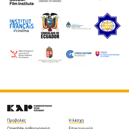
Προβολές
Η λέσχη
Cinephile αρθρογραφία
Επικοινωνία